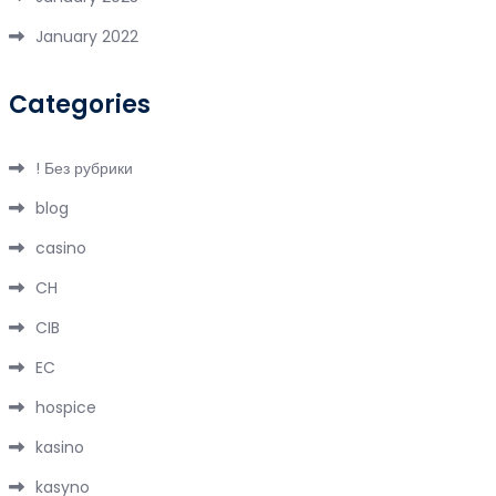
January 2022
Categories
! Без рубрики
blog
casino
CH
CIB
EC
hospice
kasino
kasyno