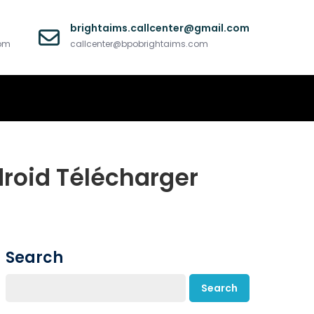
brightaims.callcenter@gmail.com
com
callcenter@bpobrightaims.com
roid Télécharger
Search
Search