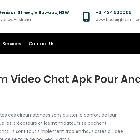
Denison Street, Villawood,NSW
+61 424 930009
ydney, Australia
www.bpobrightaims.
Services
Contact Us
m Video Chat Apk Pour And
es ces circumstances sans quitter le confort de leur
e les prédateurs et les intimidateurs se cachent
nts. Ils sont tout simplement trop enthousiastes à l’idée
nt de se faire de nouveaux amis.