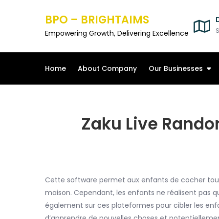
Skip
BPO – BRIGHTAIMS
to
content
S
Empowering Growth, Delivering Excellence
Home
About Company
Our Businesses
Zaku Live Rando
Cette software permet aux enfants de cocher tout
maison. Cependant, les enfants ne réalisent pas qu
également sur ces plateformes pour cibler les enfa
d’apprendre de nouvelles choses et potentielleme