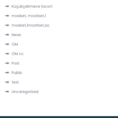
Küçükçekmece Escort
mosbet, mostbet,1
mosbet,1mostbet,az,
News
OM
OM cc
Post
Public
test
Uncategorized