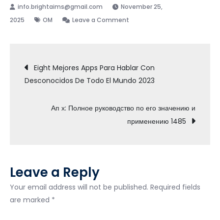
November 25,
on
2025
OM
Leave a Comment
Descarga
Free
Post
Of
Eight Mejores Apps Para Hablar Con
Charge
Desconocidos De Todo El Mundo 2023
navigation
Howdy
Chat
Ап х: Полное руководство по его значению и
Random
применению 1485
Video
Chat
Apk
Para
Leave a Reply
Android
Your email address will not be published.
Required fields
are marked
*