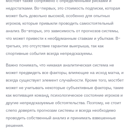
мостбет также сопряжено с определенными рисками и
недостатками. Во-первых, это стоимость подписки, которая
может быть довольно высокой, особенно для опытных
игроков, которые привыкли проводить самостоятельный
анализ. Во-вторых, это зависимость от прогнозов системы,
что может привести к необдуманным ставкам и убыткам. В-
третьих, это отсутствие гарантии выигрыша, так как
спортивные события всегда непредсказуемы.
Важно понимать, что никакая аналитическая система не
может предвидеть все факторы, влияющие на исход матча, и
всегда существует элемент случайности. Кроме того, мостбет
может не учитывать некоторые субъективные факторы, такие
как мотивация команд, психологическое состояние игроков и
другие непредсказуемые обстоятельства. Поэтому, не стоит
слепо доверять прогнозам системы и всегда необходимо
проводить собственный анализ и принимать взвешенные
решения.