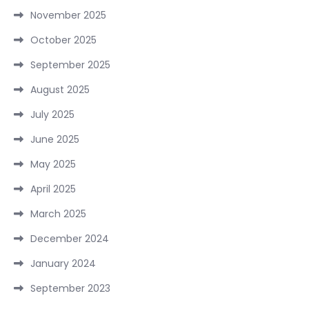
November 2025
October 2025
September 2025
August 2025
July 2025
June 2025
May 2025
April 2025
March 2025
December 2024
January 2024
September 2023