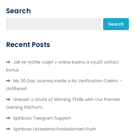
Search
Search
Recent Posts
Jak se rychle rozjet v online kasinu a využít uvítací
bonus
My 30‑Day Journey Inside a No Verification Casino –
Unfiltered
Unleash a World of Winning Thrills with Our Premier
Gaming Platform
Spinboss Telegram Support
Spinboss Ustawienia Powiadomień Push