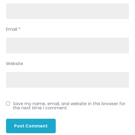
Email
*
Website
Save my name, email, and website in this browser for
the next time I comment.