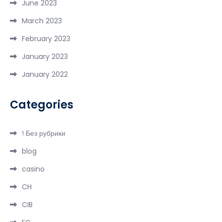
June 2023
March 2023
February 2023
January 2023
January 2022
Categories
! Без рубрики
blog
casino
CH
CIB