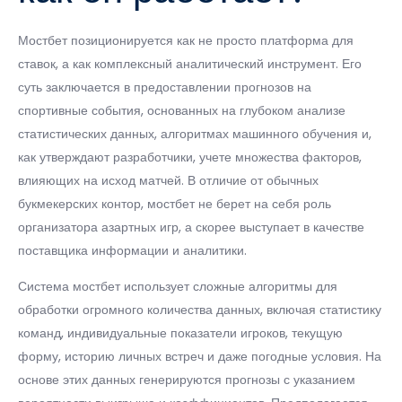
Мостбет позиционируется как не просто платформа для
ставок, а как комплексный аналитический инструмент. Его
суть заключается в предоставлении прогнозов на
спортивные события, основанных на глубоком анализе
статистических данных, алгоритмах машинного обучения и,
как утверждают разработчики, учете множества факторов,
влияющих на исход матчей. В отличие от обычных
букмекерских контор, мостбет не берет на себя роль
организатора азартных игр, а скорее выступает в качестве
поставщика информации и аналитики.
Система мостбет использует сложные алгоритмы для
обработки огромного количества данных, включая статистику
команд, индивидуальные показатели игроков, текущую
форму, историю личных встреч и даже погодные условия. На
основе этих данных генерируются прогнозы с указанием