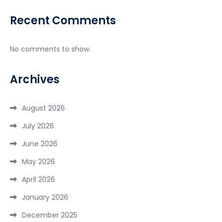
Recent Comments
No comments to show.
Archives
August 2026
July 2026
June 2026
May 2026
April 2026
January 2026
December 2025