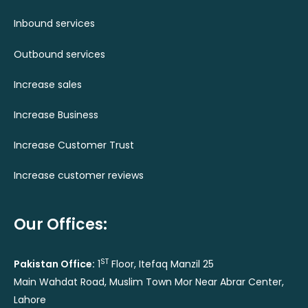
Inbound services
Outbound services
Increase sales
Increase Business
Increase Customer Trust
Increase customer reviews
Our Offices:
ST
Pakistan Office:
1
Floor, Itefaq Manzil 25
Main Wahdat Road, Muslim Town Mor Near Abrar Center,
Lahore