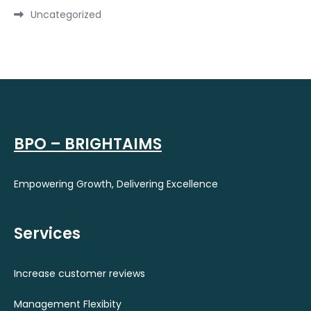
Uncategorized
BPO – BRIGHTAIMS
Empowering Growth, Delivering Excellence
Services
Increase customer reviews
Management Flexibity