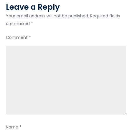
Leave a Reply
к
захватывающим
Your email address will not be published.
Required fields
выигрышам
are marked
*
и
Comment
*
Name
*