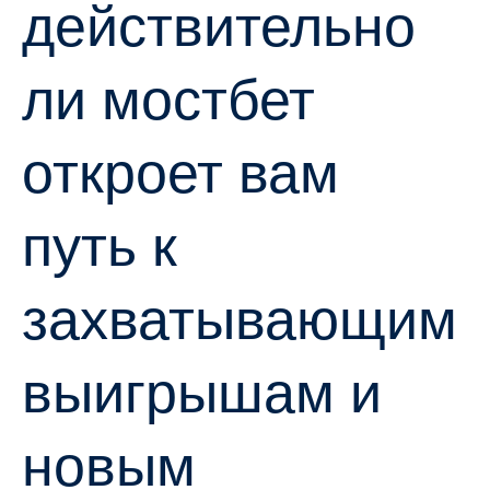
действительно
ли мостбет
откроет вам
путь к
захватывающим
выигрышам и
новым