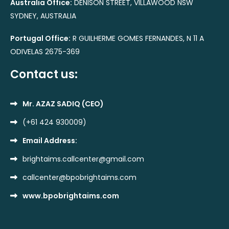
Australia Office:
DENISON STREET, VILLAWOOD NSW
SYDNEY, AUSTRALIA
Portugal Office:
R GUILHERME GOMES FERNANDES, N 11 A
ODIVELAS 2675-369
Contact us:
Mr. AZAZ SADIQ (CEO)
(+61 424 930009)
Email Address:
brightaims.callcenter@gmail.com
callcenter@bpobrightaims.com
www.bpobrightaims.com