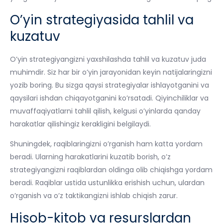
O’yin strategiyasida tahlil va
kuzatuv
O’yin strategiyangizni yaxshilashda tahlil va kuzatuv juda
muhimdir. Siz har bir o’yin jarayonidan keyin natijalaringizni
yozib boring. Bu sizga qaysi strategiyalar ishlayotganini va
qaysilari ishdan chiqayotganini ko’rsatadi. Qiyinchiliklar va
muvaffaqiyatlarni tahlil qilish, kelgusi o’yinlarda qanday
harakatlar qilishingiz kerakligini belgilaydi.
Shuningdek, raqiblaringizni o’rganish ham katta yordam
beradi. Ularning harakatlarini kuzatib borish, o’z
strategiyangizni raqiblardan oldinga olib chiqishga yordam
beradi. Raqiblar ustida ustunlikka erishish uchun, ulardan
o’rganish va o’z taktikangizni ishlab chiqish zarur.
Hisob-kitob va resurslardan