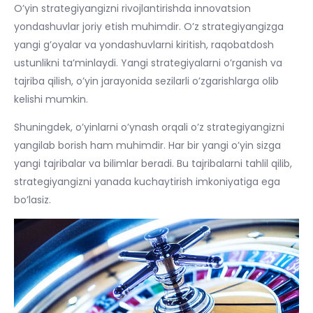
O’yin strategiyangizni rivojlantirishda innovatsion
yondashuvlar joriy etish muhimdir. O’z strategiyangizga
yangi g’oyalar va yondashuvlarni kiritish, raqobatdosh
ustunlikni ta’minlaydi. Yangi strategiyalarni o’rganish va
tajriba qilish, o’yin jarayonida sezilarli o’zgarishlarga olib
kelishi mumkin.
Shuningdek, o’yinlarni o’ynash orqali o’z strategiyangizni
yangilab borish ham muhimdir. Har bir yangi o’yin sizga
yangi tajribalar va bilimlar beradi. Bu tajribalarni tahlil qilib,
strategiyangizni yanada kuchaytirish imkoniyatiga ega
bo’lasiz.