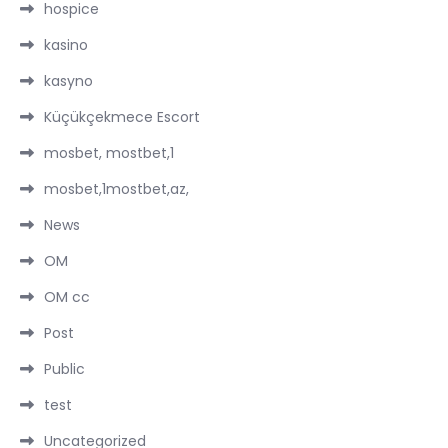
hospice
kasino
kasyno
Küçükçekmece Escort
mosbet, mostbet,1
mosbet,1mostbet,az,
News
OM
OM cc
Post
Public
test
Uncategorized