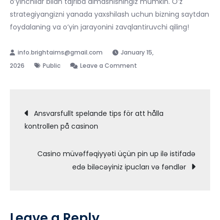
o’yinchilar bilan tajriba almashishingiz mumkin. O’z
strategiyangizni yanada yaxshilash uchun bizning saytdan
foydalaning va o’yin jarayonini zavqlantiruvchi qiling!
January 15,
on
2026
Public
Leave a Comment
O’yin
strategiyangizni
Post
qanday
Ansvarsfullt spelande tips för att hålla
yaxshilash
kontrollen på casinon
navigation
kerak
Casino müvəffəqiyyəti üçün pin up ilə istifadə
edə biləcəyiniz ipucları və fəndlər
Leave a Reply