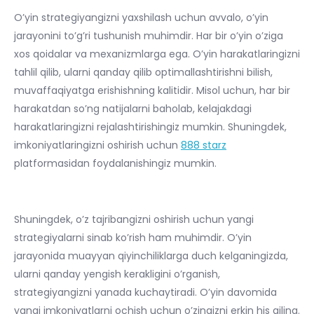
O’yin strategiyangizni yaxshilash uchun avvalo, o’yin
jarayonini to’g’ri tushunish muhimdir. Har bir o’yin o’ziga
xos qoidalar va mexanizmlarga ega. O’yin harakatlaringizni
tahlil qilib, ularni qanday qilib optimallashtirishni bilish,
muvaffaqiyatga erishishning kalitidir. Misol uchun, har bir
harakatdan so’ng natijalarni baholab, kelajakdagi
harakatlaringizni rejalashtirishingiz mumkin. Shuningdek,
imkoniyatlaringizni oshirish uchun
888 starz
platformasidan foydalanishingiz mumkin.
Shuningdek, o’z tajribangizni oshirish uchun yangi
strategiyalarni sinab ko’rish ham muhimdir. O’yin
jarayonida muayyan qiyinchiliklarga duch kelganingizda,
ularni qanday yengish kerakligini o’rganish,
strategiyangizni yanada kuchaytiradi. O’yin davomida
yangi imkoniyatlarni ochish uchun o’zingizni erkin his qiling.