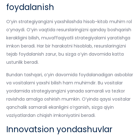
foydalanish
O’yin strategiyangizni yaxshilashda hisob-kitob muhim rol
o’ynaydi. O’yin vaqtida resurslaringizni qanday boshqarish
kerakligini bilish, muvaffaqiyatli strategiyalarni yaratishga
imkon beradi. Har bir harakatni hisoblab, resurslaringizni
tejab foydalanish zarur, bu sizga o’yin davomida katta
ustunlik beradi.
Bundan tashqari, o’yin davomida foydalanadigan asboblar
va vositalarni yaxshi bilish ham muhimdir. Bu vositalar
yordamida strategiyangizni yanada samarali va tezkor
ravishda amalga oshirish mumkin. O’yinda qaysi vositalar
qanchalik samarali ekanligini o’rganish, sizga qiyin
vaziyatlardan chiqish imkoniyatini beradi.
Innovatsion yondashuvlar