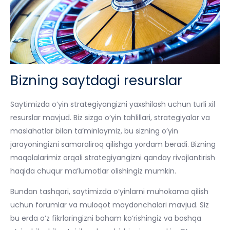
Bizning saytdagi resurslar
Saytimizda o’yin strategiyangizni yaxshilash uchun turli xil
resurslar mavjud. Biz sizga o’yin tahlillari, strategiyalar va
maslahatlar bilan ta’minlaymiz, bu sizning o’yin
jarayoningizni samaraliroq qilishga yordam beradi. Bizning
maqolalarimiz orqali strategiyangizni qanday rivojlantirish
haqida chuqur ma’lumotlar olishingiz mumkin.
Bundan tashqari, saytimizda o’yinlarni muhokama qilish
uchun forumlar va muloqot maydonchalari mavjud. Siz
bu erda o’z fikrlaringizni baham ko’rishingiz va boshqa