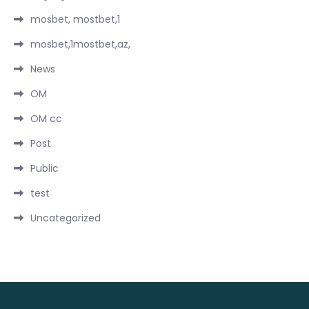
mosbet, mostbet,1
mosbet,1mostbet,az,
News
OM
OM cc
Post
Public
test
Uncategorized