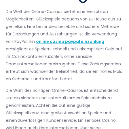
Die Welt der Online-Casinos bietet eine Vielzahl an
Möglichkeiten, Glücksspiele bequem von zu Hause aus zu
genießen. Eine besonders beliebte und sichere Methode
für Einzahlungen und Auszahlungen ist die Verwendung
von PayPal. Ein
online casino paypal einzahlung
ermöglicht es Spielern, schnell und unkompliziert Geld auf
ihr Casinokonto einzuzahlen, ohne sensible
Finanzinformationen preiszugeben. Diese Zahlungsoption
erfreut sich wachsender Beliebtheit, da sie ein hohes Maß
an Sicherheit und Komfort bietet.
Die Wahl des richtigen Online-Casinos ist entscheidend,
um ein sicheres und unterhaltsames Spielerlebnis zu
gewährleisten. Achten Sie auf eine gültige
Glücksspiellizenz, eine große Auswahl an Spielen und
einen zuverlässigen Kundenservice. Ein seriöses Casino
wird Ihnen auch klare Informationen über seine