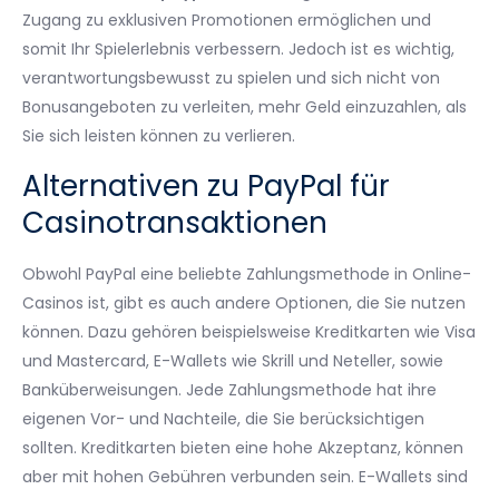
Zugang zu exklusiven Promotionen ermöglichen und
somit Ihr Spielerlebnis verbessern. Jedoch ist es wichtig,
verantwortungsbewusst zu spielen und sich nicht von
Bonusangeboten zu verleiten, mehr Geld einzuzahlen, als
Sie sich leisten können zu verlieren.
Alternativen zu PayPal für
Casinotransaktionen
Obwohl PayPal eine beliebte Zahlungsmethode in Online-
Casinos ist, gibt es auch andere Optionen, die Sie nutzen
können. Dazu gehören beispielsweise Kreditkarten wie Visa
und Mastercard, E-Wallets wie Skrill und Neteller, sowie
Banküberweisungen. Jede Zahlungsmethode hat ihre
eigenen Vor- und Nachteile, die Sie berücksichtigen
sollten. Kreditkarten bieten eine hohe Akzeptanz, können
aber mit hohen Gebühren verbunden sein. E-Wallets sind