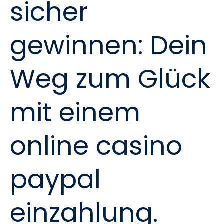
sicher
gewinnen: Dein
Weg zum Glück
mit einem
online casino
paypal
einzahlung.