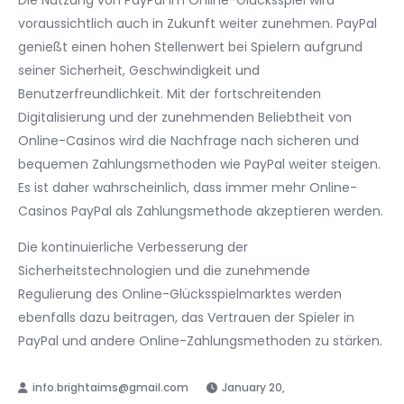
Die Nutzung von PayPal im Online-Glücksspiel wird
voraussichtlich auch in Zukunft weiter zunehmen. PayPal
genießt einen hohen Stellenwert bei Spielern aufgrund
seiner Sicherheit, Geschwindigkeit und
Benutzerfreundlichkeit. Mit der fortschreitenden
Digitalisierung und der zunehmenden Beliebtheit von
Online-Casinos wird die Nachfrage nach sicheren und
bequemen Zahlungsmethoden wie PayPal weiter steigen.
Es ist daher wahrscheinlich, dass immer mehr Online-
Casinos PayPal als Zahlungsmethode akzeptieren werden.
Die kontinuierliche Verbesserung der
Sicherheitstechnologien und die zunehmende
Regulierung des Online-Glücksspielmarktes werden
ebenfalls dazu beitragen, das Vertrauen der Spieler in
PayPal und andere Online-Zahlungsmethoden zu stärken.
January 20,