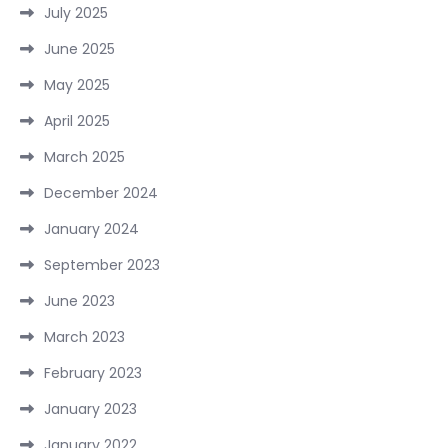
July 2025
June 2025
May 2025
April 2025
March 2025
December 2024
January 2024
September 2023
June 2023
March 2023
February 2023
January 2023
January 2022