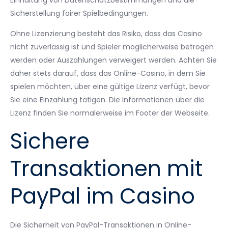
Einhaltung von Datenschutzbestimmungen und die
Sicherstellung fairer Spielbedingungen.
Ohne Lizenzierung besteht das Risiko, dass das Casino
nicht zuverlässig ist und Spieler möglicherweise betrogen
werden oder Auszahlungen verweigert werden. Achten Sie
daher stets darauf, dass das Online-Casino, in dem Sie
spielen möchten, über eine gültige Lizenz verfügt, bevor
Sie eine Einzahlung tätigen. Die Informationen über die
Lizenz finden Sie normalerweise im Footer der Webseite.
Sichere
Transaktionen mit
PayPal im Casino
Die Sicherheit von PayPal-Transaktionen in Online-