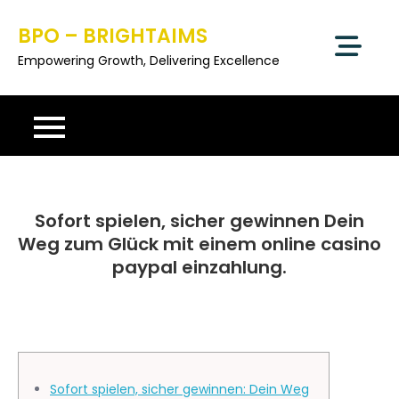
Skip
BPO – BRIGHTAIMS
to
content
Empowering Growth, Delivering Excellence
Sofort spielen, sicher gewinnen Dein
Weg zum Glück mit einem online casino
paypal einzahlung.
Sofort spielen, sicher gewinnen: Dein Weg