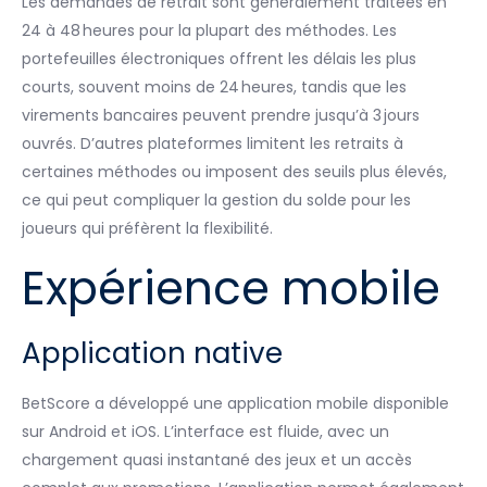
Les demandes de retrait sont généralement traitées en
24 à 48 heures pour la plupart des méthodes. Les
portefeuilles électroniques offrent les délais les plus
courts, souvent moins de 24 heures, tandis que les
virements bancaires peuvent prendre jusqu’à 3 jours
ouvrés. D’autres plateformes limitent les retraits à
certaines méthodes ou imposent des seuils plus élevés,
ce qui peut compliquer la gestion du solde pour les
joueurs qui préfèrent la flexibilité.
Expérience mobile
Application native
BetScore a développé une application mobile disponible
sur Android et iOS. L’interface est fluide, avec un
chargement quasi instantané des jeux et un accès