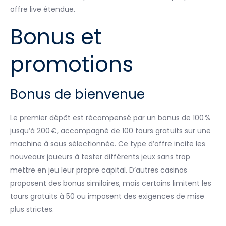
offre live étendue.
Bonus et
promotions
Bonus de bienvenue
Le premier dépôt est récompensé par un bonus de 100 %
jusqu’à 200 €, accompagné de 100 tours gratuits sur une
machine à sous sélectionnée. Ce type d’offre incite les
nouveaux joueurs à tester différents jeux sans trop
mettre en jeu leur propre capital. D’autres casinos
proposent des bonus similaires, mais certains limitent les
tours gratuits à 50 ou imposent des exigences de mise
plus strictes.