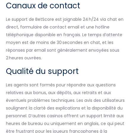
Canaux de contact
Le support de BetScore est joignable 24 h/24 via chat en
direct, formulaire de contact email et une hotline
téléphonique disponible en français. Le temps d’attente
moyen est de moins de 30 secondes en chat, et les
réponses par email sont généralement envoyées sous
2 heures ouvrées.
Qualité du support
Les agents sont formés pour répondre aux questions
relatives aux bonus, aux dépôts, aux retraits et aux
éventuels problèmes techniques. Les avis des utilisateurs
soulignent la clarté des explications et la disponibilité du
personnel. D’autres casinos offrent un support limité aux
heures de bureau ou uniquement en anglais, ce qui peut
être frustrant pour les joueurs francophones à la