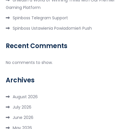
Unleash a World of Winning Thrills with Our Premier
Gaming Platform
Spinboss Telegram Support
Spinboss Ustawienia Powiadomień Push
Recent Comments
No comments to show.
Archives
August 2026
July 2026
June 2026
May 2026