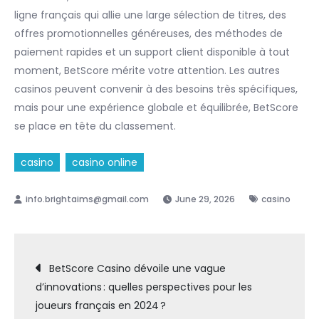
ligne français qui allie une large sélection de titres, des
offres promotionnelles généreuses, des méthodes de
paiement rapides et un support client disponible à tout
moment, BetScore mérite votre attention. Les autres
casinos peuvent convenir à des besoins très spécifiques,
mais pour une expérience globale et équilibrée, BetScore
se place en tête du classement.
casino
casino online
June 29, 2026
casino
Post
BetScore Casino dévoile une vague
d’innovations : quelles perspectives pour les
navigation
joueurs français en 2024 ?