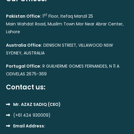
ST
Pakistan Office:
1
Floor, Itefaq Manzil 25
Main Wahdat Road, Muslim Town Mor Near Abrar Center,
Lahore
Australia Office:
DENISON STREET, VILLAWOOD NSW
SYDNEY, AUSTRALIA
Portugal Office:
R GUILHERME GOMES FERNANDES, N 11 A
ODIVELAS 2675-369
Contact us:
Mr. AZAZ SADIQ (CEO)
(+61 424 930009)
Email Address: