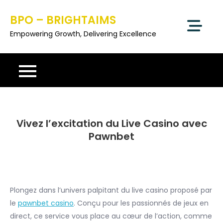
Skip
BPO – BRIGHTAIMS
to
content
Empowering Growth, Delivering Excellence
Vivez l’excitation du Live Casino avec
Pawnbet
Plongez dans l’univers palpitant du live casino proposé par
le
pawnbet casino
. Conçu pour les passionnés de jeux en
direct, ce service vous place au cœur de l’action, comme