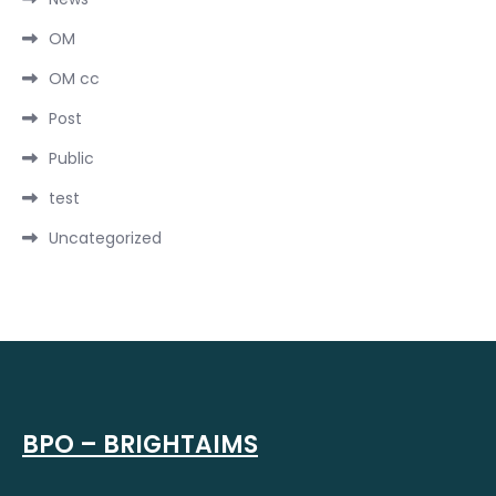
OM
OM cc
Post
Public
test
Uncategorized
BPO – BRIGHTAIMS