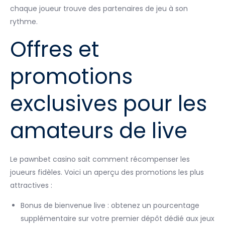
chaque joueur trouve des partenaires de jeu à son
rythme.
Offres et
promotions
exclusives pour les
amateurs de live
Le pawnbet casino sait comment récompenser les
joueurs fidèles. Voici un aperçu des promotions les plus
attractives :
Bonus de bienvenue live : obtenez un pourcentage
supplémentaire sur votre premier dépôt dédié aux jeux