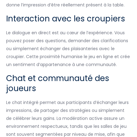
donne l’impression d’être réellement présent à la table.
Interaction avec les croupiers
Le dialogue en direct est au cœur de l’expérience. Vous
pouvez poser des questions, demander des clarifications
ou simplement échanger des plaisanteries avec le
croupier. Cette proximité humanise le jeu en ligne et crée
un sentiment d’appartenance à une communauté.
Chat et communauté des
joueurs
Le chat intégré permet aux participants d’échanger leurs
impressions, de partager des stratégies ou simplement
de célébrer leurs gains. La modération active assure un
environnement respectueux, tandis que les salles de jeu
sont souvent segmentées par niveau de mise, afin que