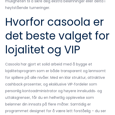
muligheten til å sikre deg ekstra belønninger eller delta i
høytstående turneringer.
Hvorfor casoola er
det beste valget for
lojalitet og VIP
Casoola har gjort et solid arbeid med å bygge et
lojalitetsprogram som er både transparent og lønnsomt
for spillere på alle nivåer. Med en klar struktur, attraktive
cashback‑prosenter, og eksklusive VIP‑fordeler som
personlig kontoadministrator og høyere innskudds‑ og
uttaksgrenser, får du en helhetlig opplevelse som
belønner din innsats på flere måter. Samtidig er
programmet designet for å være lett forståelig – du ser