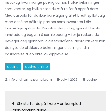
nøyaktig hvor mange poeng du har, hvilke belønninger
som venter, og hvilke steg du må ta for å oppnå dem.
Med casoola får du ikke bare tilgang til et bredt spillutvalg,
men også en pålitelig partner som investerer i din
langsiktige spillglede. Registrer deg i dag, gjør ditt første
innskudd og begynn å samle poeng – for jo raskere du
beveger deg gjennom lojalitetsnivåene, desto raskere kan
du nyte de eksklusive belønningene som gjør din
casinoreise til en ekte VIP‑opplevelse.
casino
casino online
July 1, 2026
casino
Post
Slik starter du på lizaro – en komplett
trinn‑for‑trinn guide