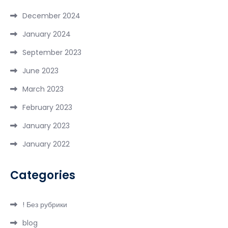
December 2024
January 2024
September 2023
June 2023
March 2023
February 2023
January 2023
January 2022
Categories
! Без рубрики
blog