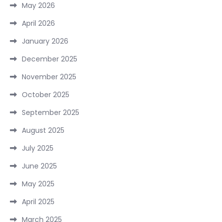
May 2026
April 2026
January 2026
December 2025
November 2025
October 2025
September 2025
August 2025
July 2025
June 2025
May 2025
April 2025
March 2025