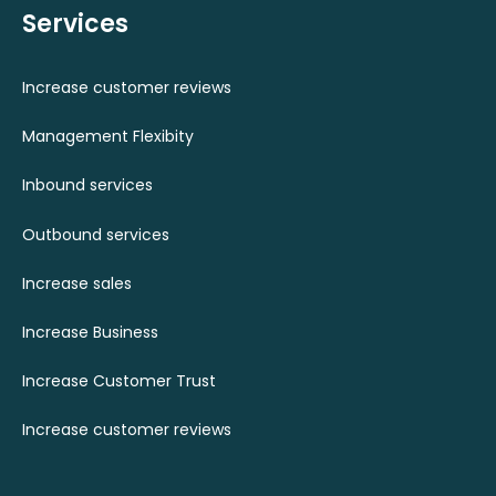
Services
Increase customer reviews
Management Flexibity
Inbound services
Outbound services
Increase sales
Increase Business
Increase Customer Trust
Increase customer reviews