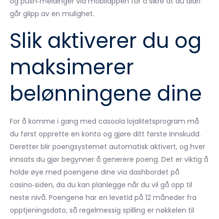
og push‑meldinger via mobilappen for å sikre at du aldri
går glipp av en mulighet.
Slik aktiverer du og
maksimerer
belønningene dine
For å komme i gang med casoola lojalitetsprogram må
du først opprette en konto og gjøre ditt første innskudd.
Deretter blir poengsystemet automatisk aktivert, og hver
innsats du gjør begynner å generere poeng. Det er viktig å
holde øye med poengene dine via dashbordet på
casino‑siden, da du kan planlegge når du vil gå opp til
neste nivå. Poengene har en levetid på 12 måneder fra
opptjeningsdato, så regelmessig spilling er nøkkelen til