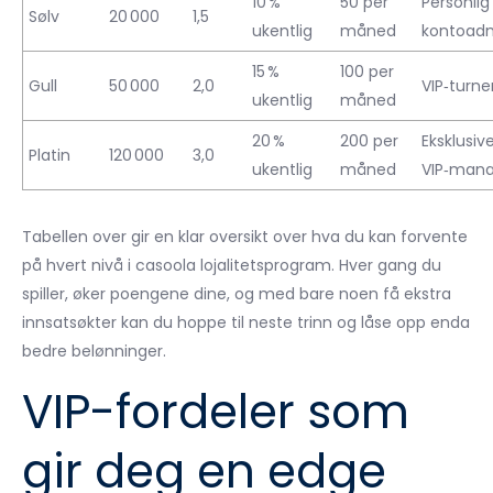
10 %
50 per
Personlig
Sølv
20 000
1,5
ukentlig
måned
kontoadm
15 %
100 per
Gull
50 000
2,0
VIP‑turne
ukentlig
måned
20 %
200 per
Eksklusiv
Platin
120 000
3,0
ukentlig
måned
VIP‑man
Tabellen over gir en klar oversikt over hva du kan forvente
på hvert nivå i casoola lojalitetsprogram. Hver gang du
spiller, øker poengene dine, og med bare noen få ekstra
innsatsøkter kan du hoppe til neste trinn og låse opp enda
bedre belønninger.
VIP-fordeler som
gir deg en edge