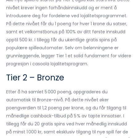
nivået krever ingen forhåndsinnskudd og er ment å
introdusere deg for fordelene ved lojalitetsprogrammet.
På dette nivået får du 1 poeng for hver 1 krone du satser,
samt et velkomstbonus på 100% av ditt første innskudd
opptil 500 kr. I tillegg får du ukentlige gratis spins på
populære spilleautomater. Selv om belønningene er
grunnleggende, legger Tier 1 et solid fundament for videre
progresjon i casoola lojalitetsprogram.
Tier 2 – Bronze
Etter å ha samlet 5 000 poeng, oppgraderes du
automatisk til Bronze-nivå. På dette nivået øker
poengverdien til 1,2 poeng per krone, og du får tilgang til
månedlige cashback-tilbud på 5 % av tapte innsatser. I
tillegg får du 20 gratis spins ved hver månedlig innskudd
på minst 1 000 kr, samt eksklusiv tilgang til nye spill før de