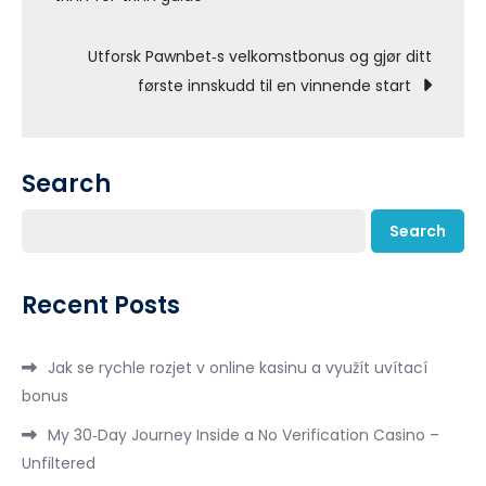
navigation
Utforsk Pawnbet‑s velkomstbonus og gjør ditt
første innskudd til en vinnende start
Search
Search
Recent Posts
Jak se rychle rozjet v online kasinu a využít uvítací
bonus
My 30‑Day Journey Inside a No Verification Casino –
Unfiltered