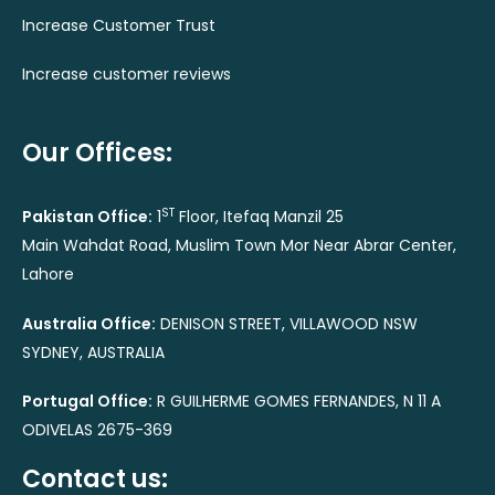
Increase Customer Trust
Increase customer reviews
Our Offices:
ST
Pakistan Office:
1
Floor, Itefaq Manzil 25
Main Wahdat Road, Muslim Town Mor Near Abrar Center,
Lahore
Australia Office:
DENISON STREET, VILLAWOOD NSW
SYDNEY, AUSTRALIA
Portugal Office:
R GUILHERME GOMES FERNANDES, N 11 A
ODIVELAS 2675-369
Contact us: