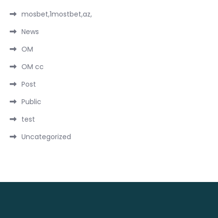
mosbet,1mostbet,az,
News
OM
OM cc
Post
Public
test
Uncategorized