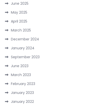
June 2025
May 2025
April 2025
March 2025
December 2024
January 2024
September 2023
June 2023
March 2023
February 2023
January 2023
January 2022