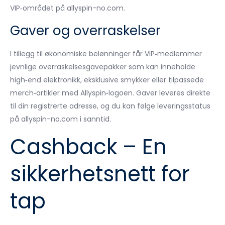
VIP‑området på allyspin-no.com.
Gaver og overraskelser
I tillegg til økonomiske belønninger får VIP‑medlemmer
jevnlige overraskelsesgavepakker som kan inneholde
high‑end elektronikk, eksklusive smykker eller tilpassede
merch‑artikler med Allyspin‑logoen. Gaver leveres direkte
til din registrerte adresse, og du kan følge leveringsstatus
på allyspin-no.com i sanntid.
Cashback – En
sikkerhetsnett for
tap