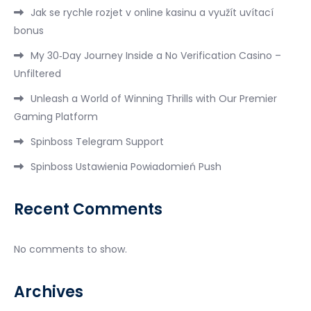
Jak se rychle rozjet v online kasinu a využít uvítací
bonus
My 30‑Day Journey Inside a No Verification Casino –
Unfiltered
Unleash a World of Winning Thrills with Our Premier
Gaming Platform
Spinboss Telegram Support
Spinboss Ustawienia Powiadomień Push
Recent Comments
No comments to show.
Archives