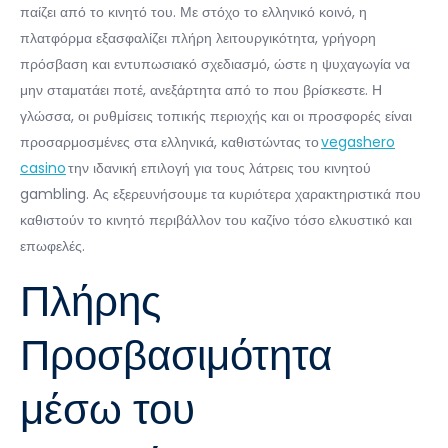
παίζει από το κινητό του. Με στόχο το ελληνικό κοινό, η
πλατφόρμα εξασφαλίζει πλήρη λειτουργικότητα, γρήγορη
πρόσβαση και εντυπωσιακό σχεδιασμό, ώστε η ψυχαγωγία να
μην σταματάει ποτέ, ανεξάρτητα από το που βρίσκεστε. Η
γλώσσα, οι ρυθμίσεις τοπικής περιοχής και οι προσφορές είναι
προσαρμοσμένες στα ελληνικά, καθιστώντας το
vegashero
casino
την ιδανική επιλογή για τους λάτρεις του κινητού
gambling. Ας εξερευνήσουμε τα κυριότερα χαρακτηριστικά που
καθιστούν το κινητό περιβάλλον του καζίνο τόσο ελκυστικό και
επωφελές.
Πλήρης
Προσβασιμότητα
μέσω του