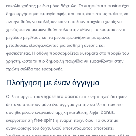
ευκολία χρήσης με ένα μόνο δάχτυλο. Το vegashero casino έχει
δημιουργήσει μια εμπειρία αφής που επιτρέπει στους παίκτες να
πλοηγηθούν, να επιλέξουν και να παίξουν παιχνίδια χωρίς να
χρειάζεται να μετακινηθούν πολύ στην οθόνη. Τα κουμπιά είναι
μεγάλου μεγέθους και τα μενού εμφανίζονται με ομαλές
μεταβάσεις, εξασφαλίζοντας μια αίσθηση άνεσης και
φυσικότητας. Η οθόνη προσαρμόζεται αυτόματα στο προφίλ του
χρήστη, ώστε τα πιο δημοφιλή παιχνίδια να εμφανίζονται στην
πρώτη σελίδα της εφαρμογής.
Πλοήγηση με έναν άγγιγμα
Οι λειτουργίες του vegashero casino στο κινητό σχεδιάστηκαν
ώστε να απαιτούν μόνο ένα άγγιγμα για την εκτέλεση των πιο
συνηθισμένων ενεργειών: αρχική κατάθεση, λήψη bonus,
ενεργοποίηση free spins ή έναρξη παιχνιδιού. Το σύστημα
αναγνώρισης του δαχτυλικού αποτυπώματος αποτρέπει