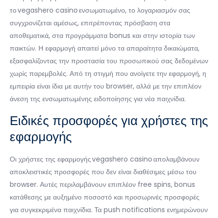
το vegashero casino ενσωματωμένο, το λογαριασμόν σας
συγχρονίζεται αμέσως, επιτρέποντας πρόσβαση στα
αποθεματικά, στα προγράμματα bonus και στην ιστορία των
παικτών. Η εφαρμογή απαιτεί μόνο τα απαραίτητα δικαιώματα,
εξασφαλίζοντας την προστασία του προσωπικού σας δεδομένων
χωρίς παρεμβολές. Από τη στιγμή που ανοίγετε την εφαρμογή, η
εμπειρία είναι ίδια με αυτήν του browser, αλλά με την επιπλέον
άνεση της ενσωματωμένης ειδοποίησης για νέα παιχνίδια.
Ειδικές προσφορές για χρήστες της
εφαρμογής
Οι χρήστες της εφαρμογής vegashero casino απολαμβάνουν
αποκλειστικές προσφορές που δεν είναι διαθέσιμες μέσω του
browser. Αυτές περιλαμβάνουν επιπλέον free spins, bonus
κατάθεσης με αυξημένο ποσοστό και προσωρινές προσφορές
για συγκεκριμένα παιχνίδια. Τα push notifications ενημερώνουν