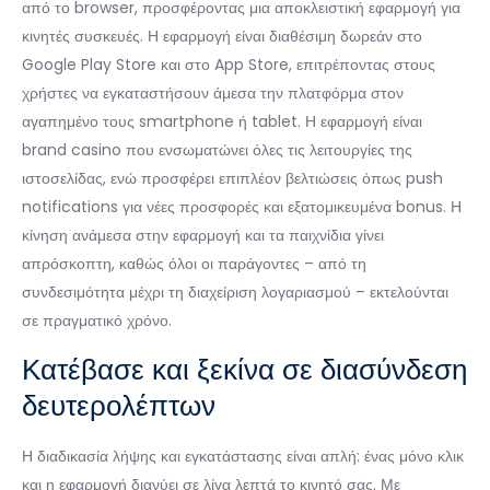
από το browser, προσφέροντας μια αποκλειστική εφαρμογή για
κινητές συσκευές. Η εφαρμογή είναι διαθέσιμη δωρεάν στο
Google Play Store και στο App Store, επιτρέποντας στους
χρήστες να εγκαταστήσουν άμεσα την πλατφόρμα στον
αγαπημένο τους smartphone ή tablet. Η εφαρμογή είναι
brand casino που ενσωματώνει όλες τις λειτουργίες της
ιστοσελίδας, ενώ προσφέρει επιπλέον βελτιώσεις όπως push
notifications για νέες προσφορές και εξατομικευμένα bonus. Η
κίνηση ανάμεσα στην εφαρμογή και τα παιχνίδια γίνει
απρόσκοπτη, καθώς όλοι οι παράγοντες – από τη
συνδεσιμότητα μέχρι τη διαχείριση λογαριασμού – εκτελούνται
σε πραγματικό χρόνο.
Κατέβασε και ξεκίνα σε διασύνδεση
δευτερολέπτων
Η διαδικασία λήψης και εγκατάστασης είναι απλή: ένας μόνο κλικ
και η εφαρμογή διανύει σε λίγα λεπτά το κινητό σας. Με