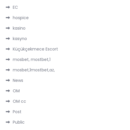
EC
hospice
kasino
kasyno
Küçükçekmece Escort
mosbet, mostbet,1
mosbet,1mostbet,az,
News
OM
OM cc
Post
Public