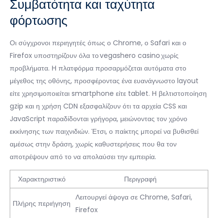
Συμβατότητα και ταχύτητα
φόρτωσης
Οι σύγχρονοι περιηγητές όπως ο Chrome, ο Safari και ο
Firefox υποστηρίζουν όλα το vegashero casino χωρίς
προβλήματα. Η πλατφόρμα προσαρμόζεται αυτόματα στο
μέγεθος της οθόνης, προσφέροντας ένα ευανάγνωστο layout
είτε χρησιμοποιείται smartphone είτε tablet. Η βελτιστοποίηση
gzip και η χρήση CDN εξασφαλίζουν ότι τα αρχεία CSS και
JavaScript παραδίδονται γρήγορα, μειώνοντας τον χρόνο
εκκίνησης των παιχνιδιών. Έτσι, ο παίκτης μπορεί να βυθισθεί
αμέσως στην δράση, χωρίς καθυστερήσεις που θα τον
αποτρέψουν από το να απολαύσει την εμπειρία.
Χαρακτηριστικό
Περιγραφή
Λειτουργεί άψογα σε Chrome, Safari,
Πλήρης περιήγηση
Firefox