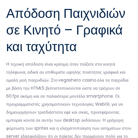
Απόδοση Παιχνιδιών
σε Κινητό – Γραφικά
και ταχύτητα
Η τεχνική απόδοση είναι κρίσιμη όταν παίζετε στα κινητά
τηλέφωνα, ειδικά αν επιθυμείτε υψηλής ποιότητας γραφικά και
ομαλή ροή παιχνιδιών. Στο vegashero casino όλα τα παιχνίδια
με βάση την HTML5 βελτιστοποιούνται ώστε να τρέχουν σε
60 fps ακόμη και σε παλαιότερα μοντέλα smartphone. Οι
προγραμματιστές χρησιμοποιούν τεχνολογίες WebGL για να
δημιουργήσουν τρισδιάστατα εφέ και σκιές, προσφέροντας
εμπειρία κοντά σε αυτήν των desktop εκδόσεων. Η γρήγορη
φόρτωση των sprites και η ελαχιστοποίηση των αιτημάτων στον
server εξασφαλίζουν ότι οι παίκτες δεν περιμένουν πολύ για το