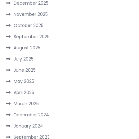
December 2025
November 2025
October 2025
September 2025
August 2025
July 2025
June 2025
May 2025
April 2025
March 2025
December 2024
January 2024
September 2023