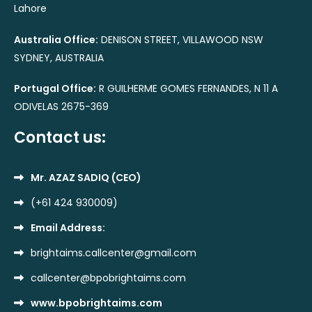
Lahore
Australia Office:
DENISON STREET, VILLAWOOD NSW
SYDNEY, AUSTRALIA
Portugal Office:
R GUILHERME GOMES FERNANDES, N 11 A
ODIVELAS 2675-369
Contact us:
Mr. AZAZ SADIQ (CEO)
(+61 424 930009)
Email Address:
brightaims.callcenter@gmail.com
callcenter@bpobrightaims.com
www.bpobrightaims.com