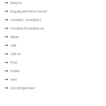
kasyno
Küçükçekmece Escort
mosbet, mostbet,1
mosbet,1mostbet,az,
News
OM
OM cc
Post
Public
test
Uncategorized