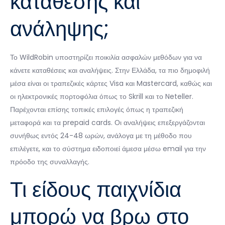
κατάθεσης και
ανάληψης;
Το WildRobin υποστηρίζει ποικιλία ασφαλών μεθόδων για να
κάνετε καταθέσεις και αναλήψεις. Στην Ελλάδα, τα πιο δημοφιλή
μέσα είναι οι τραπεζικές κάρτες Visa και Mastercard, καθώς και
οι ηλεκτρονικές πορτοφόλια όπως το Skrill και το Neteller.
Παρέχονται επίσης τοπικές επιλογές όπως η τραπεζική
μεταφορά και τα prepaid cards. Οι αναλήψεις επεξεργάζονται
συνήθως εντός 24-48 ωρών, ανάλογα με τη μέθοδο που
επιλέγετε, και το σύστημα ειδοποιεί άμεσα μέσω email για την
πρόοδο της συναλλαγής.
Τι είδους παιχνίδια
μπορώ να βρω στο