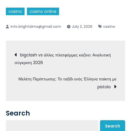
casino
casino online
July 2, 2026
casino
Post
bigclash vs άλλες πλατφόρμες καζίνο: Αναλυτική
σύγκριση 2026
navigation
Μελέτη Περίπτωσης: Το ταξίδι ενός Έλληνα παίκτη με
pistolo
Search
Search