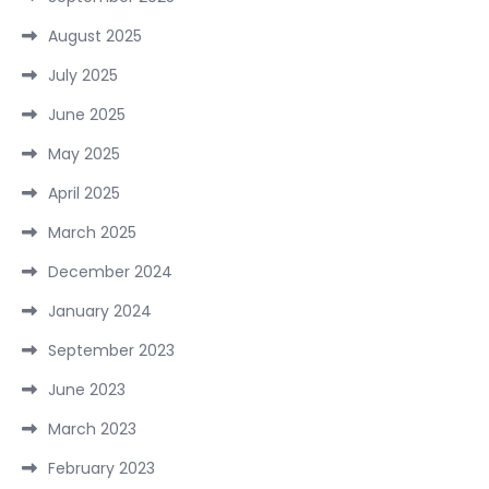
August 2025
July 2025
June 2025
May 2025
April 2025
March 2025
December 2024
January 2024
September 2023
June 2023
March 2023
February 2023