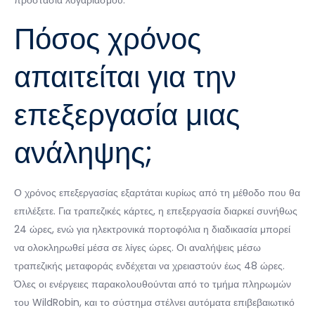
προστασία λογαριασμού.
Πόσος χρόνος
απαιτείται για την
επεξεργασία μιας
ανάληψης;
Ο χρόνος επεξεργασίας εξαρτάται κυρίως από τη μέθοδο που θα
επιλέξετε. Για τραπεζικές κάρτες, η επεξεργασία διαρκεί συνήθως
24 ώρες, ενώ για ηλεκτρονικά πορτοφόλια η διαδικασία μπορεί
να ολοκληρωθεί μέσα σε λίγες ώρες. Οι αναλήψεις μέσω
τραπεζικής μεταφοράς ενδέχεται να χρειαστούν έως 48 ώρες.
Όλες οι ενέργειες παρακολουθούνται από το τμήμα πληρωμών
του WildRobin, και το σύστημα στέλνει αυτόματα επιβεβαιωτικό