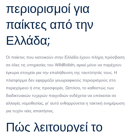
περιορισμοί για
παίκτες από την
Ελλάδα;
Οι παίκτες που κατοικούν στην Ελλάδα έχουν πλήρη πρόσβαση
σε όλες τις υπηρεσίες του WildRobin, αρκεί μόνο να παρέχουν
έγκυρα στοιχεία για την επαλήθευση της ταυτότητάς τους. Η
πλατφόρμα δεν εφαρμόζει γεωγραφικούς περιορισμούς στο
περιεχόμενο ή στις προσφορές. Ωστόσο, το καθεστώς των
διαδικτυακών τυχερών παιχνιδιών ενδέχεται να υπόκειται σε
αλλαγές νομοθεσίας, γι’ αυτό ενθαρρύνεται η τακτική ενημέρωση
για τυχόν νέες απαιτήσεις.
Πώς λειτουργεί το