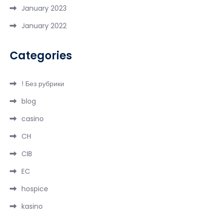
January 2023
January 2022
Categories
! Без рубрики
blog
casino
CH
CIB
EC
hospice
kasino