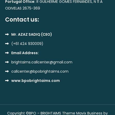
Portugal Office:
R GUILHERME GOMES FERNANDES, N 11 A
ODIVELAS 2675-369
Contact us:
Mr. AZAZ SADIQ (CEO)
(+61 424 930009)
Email Address:
brightaims.callcenter@gmail.com
callcenter@bpobrightaims.com
www.bpobrightaims.com
Copyright ©BPO – BRIGHTAIMS Theme Mavix Business by