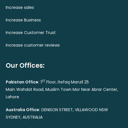
Increase sales
Increase Business
Increase Customer Trust
Increase customer reviews
Our Offices:
ST
Pakistan Office:
1
Floor, Itefaq Manzil 25
Main Wahdat Road, Muslim Town Mor Near Abrar Center,
Lahore
Australia Office:
DENISON STREET, VILLAWOOD NSW
SYDNEY, AUSTRALIA