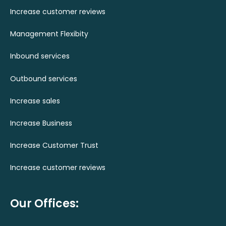
Increase customer reviews
Management Flexibity
Inbound services
Outbound services
Increase sales
Increase Business
Increase Customer Trust
Increase customer reviews
Our Offices: