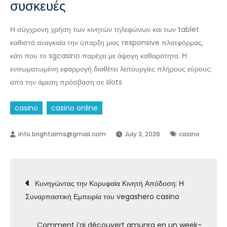
συσκευές
Η σύγχρονη χρήση των κινητών τηλεφώνων και των tablet
καθιστά αναγκαία την ύπαρξη μιας responsive πλατφόρμας,
κάτι που το sgcasino παρέχει με άψογη καθαρότητα. Η
ενσωματωμένη εφαρμογή διαθέτει λειτουργίες πλήρους εύρους:
από την άμεση πρόσβαση σε slots
casino
casino online
July 3, 2026
casino
Post
Κυνηγώντας την Κορυφαία Κινητή Απόδοση: Η
Συναρπαστική Εμπειρία του vegashero casino
navigation
Comment j’ai découvert amunra en un week-