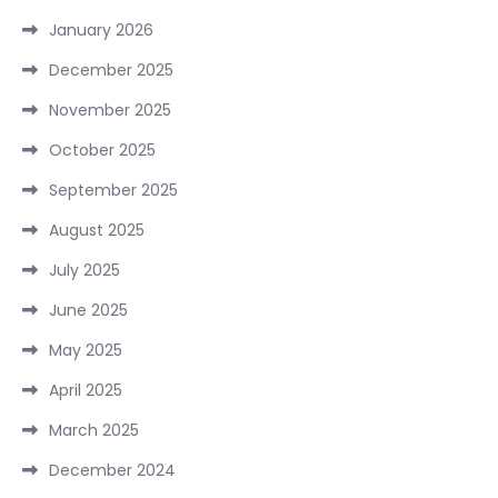
January 2026
December 2025
November 2025
October 2025
September 2025
August 2025
July 2025
June 2025
May 2025
April 2025
March 2025
December 2024