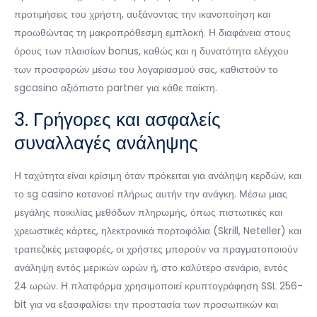
προτιμήσεις του χρήστη, αυξάνοντας την ικανοποίηση και
προωθώντας τη μακροπρόθεσμη εμπλοκή. Η διαφάνεια στους
όρους των πλαισίων bonus, καθώς και η δυνατότητα ελέγχου
των προσφορών μέσω του λογαριασμού σας, καθιστούν το
sgcasino αξιόπιστο partner για κάθε παίκτη.
3. Γρήγορες και ασφαλείς
συναλλαγές ανάληψης
Η ταχύτητα είναι κρίσιμη όταν πρόκειται για ανάληψη κερδών, και
το sg casino κατανοεί πλήρως αυτήν την ανάγκη. Μέσω μιας
μεγάλης ποικιλίας μεθόδων πληρωμής, όπως πιστωτικές και
χρεωστικές κάρτες, ηλεκτρονικά πορτοφόλια (Skrill, Neteller) και
τραπεζικές μεταφορές, οι χρήστες μπορούν να πραγματοποιούν
ανάληψη εντός μερικών ωρών ή, στο καλύτερο σενάριο, εντός
24 ωρών. Η πλατφόρμα χρησιμοποιεί κρυπτογράφηση SSL 256-
bit για να εξασφαλίσει την προστασία των προσωπικών και