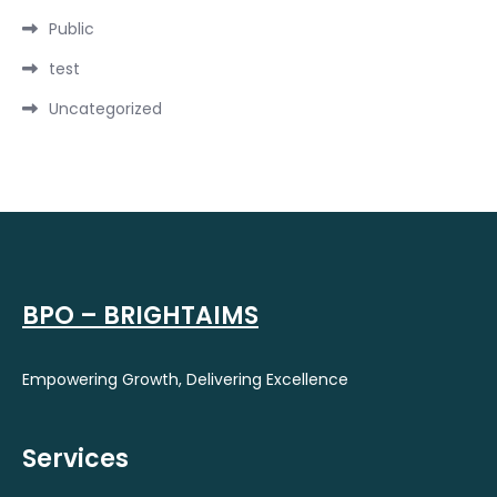
Public
test
Uncategorized
BPO – BRIGHTAIMS
Empowering Growth, Delivering Excellence
Services