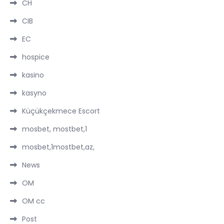
CH
CIB
EC
hospice
kasino
kasyno
Küçükçekmece Escort
mosbet, mostbet,1
mosbet,1mostbet,az,
News
OM
OM cc
Post