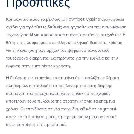
Προοπτικές
Κοιτάζοντας προς το μέλλον, το Pawnbet Casino ανακοινώνει
σχέδια για πρόσθετες διεθνείς συνεργασίες και την ενσωμάτωση
τεχνολογίας AI για προσωποποιημένες προτάσεις παιχνιδιών. Η
θέση της πλατφόρμας στο ελληνικό σκηνικό θεωρείται κρίσιμη
για την ενίσχυση των αρχών του ψηφιακού τζόγου, ενώ
ταυτόχρονα διακρίνεται ως πρότυπο για την ευελιξία και την
έμφαση στην εμπειρία του χρήστη.
Η διοίκηση της εταιρείας επισημαίνει ότι η ευελιξία σε θέματα
πληρωμών, η σταθερότητα του λογισμικού και η διαρκής
διεύρυνση του παρεχόμενου χαρτοφυλακίου παιχνιδιών
αποτελούν τους πυλώνες της στρατηγικής για τα επόμενα
χρόνια. Οι επενδύσεις σε νέα παιχνίδια, ειδικά σε segment
όπως το skill‑based gaming, προμηνύουν μια ουσιαστική
διαφοροποίηση της προσφοράς.