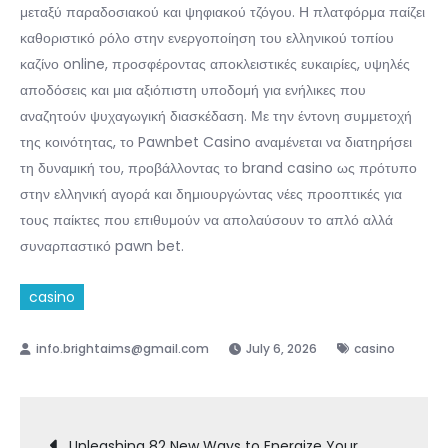
μεταξύ παραδοσιακού και ψηφιακού τζόγου. Η πλατφόρμα παίζει
καθοριστικό ρόλο στην ενεργοποίηση του ελληνικού τοπίου
καζίνο online, προσφέροντας αποκλειστικές ευκαιρίες, υψηλές
αποδόσεις και μια αξιόπιστη υποδομή για ενήλικες που
αναζητούν ψυχαγωγική διασκέδαση. Με την έντονη συμμετοχή
της κοινότητας, το Pawnbet Casino αναμένεται να διατηρήσει
τη δυναμική του, προβάλλοντας το brand casino ως πρότυπο
στην ελληνική αγορά και δημιουργώντας νέες προοπτικές για
τους παίκτες που επιθυμούν να απολαύσουν το απλό αλλά
συναρπαστικό pawn bet.
casino
July 6, 2026
casino
Post
Unleashing 82 New Ways to Energize Your