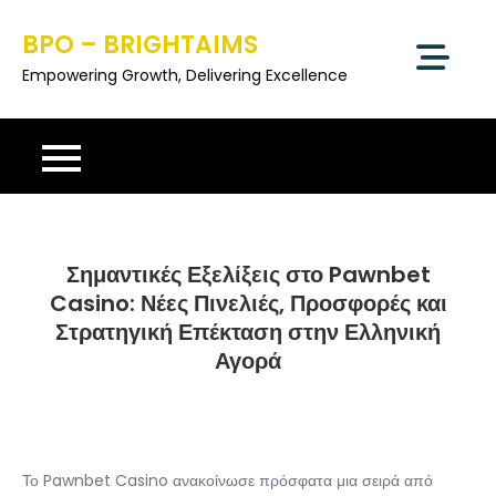
Skip
BPO – BRIGHTAIMS
to
content
Empowering Growth, Delivering Excellence
Σημαντικές Εξελίξεις στο Pawnbet
Casino: Νέες Πινελιές, Προσφορές και
Στρατηγική Επέκταση στην Ελληνική
Αγορά
Το Pawnbet Casino ανακοίνωσε πρόσφατα μια σειρά από