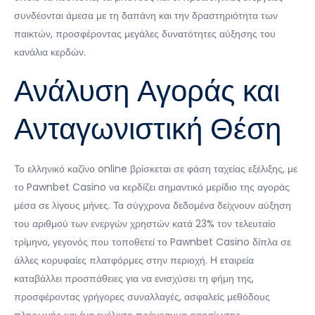
συνδέονται άμεσα με τη δαπάνη και την δραστηριότητα των
παικτών, προσφέροντας μεγάλες δυνατότητες αύξησης του
κανάλια κερδών.
Ανάλυση Αγοράς και
Ανταγωνιστική Θέση
Το ελληνικό καζίνο online βρίσκεται σε φάση ταχείας εξέλιξης, με
το Pawnbet Casino να κερδίζει σημαντικό μερίδιο της αγοράς
μέσα σε λίγους μήνες. Τα σύγχρονα δεδομένα δείχνουν αύξηση
του αριθμού των ενεργών χρηστών κατά 23% τον τελευταίο
τρίμηνο, γεγονός που τοποθετεί το Pawnbet Casino δίπλα σε
άλλες κορυφαίες πλατφόρμες στην περιοχή. Η εταιρεία
καταβάλλει προσπάθειες για να ενισχύσει τη φήμη της,
προσφέροντας γρήγορες συναλλαγές, ασφαλείς μεθόδους