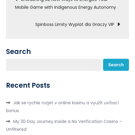
Mobile Game with Indigenous Energy Autonomy
navigation
Spinboss Limity Wypłat dla Graczy VIP
Search
Search
Recent Posts
Jak se rychle rozjet v online kasinu a využít uvítací
bonus
My 30‑Day Journey Inside a No Verification Casino –
Unfiltered