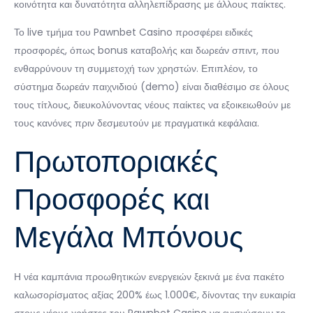
κοινότητα και δυνατότητα αλληλεπίδρασης με άλλους παίκτες.
Το live τμήμα του Pawnbet Casino προσφέρει ειδικές
προσφορές, όπως bonus καταβολής και δωρεάν σπιντ, που
ενθαρρύνουν τη συμμετοχή των χρηστών. Επιπλέον, το
σύστημα δωρεάν παιχνιδιού (demo) είναι διαθέσιμο σε όλους
τους τίτλους, διευκολύνοντας νέους παίκτες να εξοικειωθούν με
τους κανόνες πριν δεσμευτούν με πραγματικά κεφάλαια.
Πρωτοποριακές
Προσφορές και
Μεγάλα Μπόνους
Η νέα καμπάνια προωθητικών ενεργειών ξεκινά με ένα πακέτο
καλωσορίσματος αξίας 200% έως 1.000€, δίνοντας την ευκαιρία