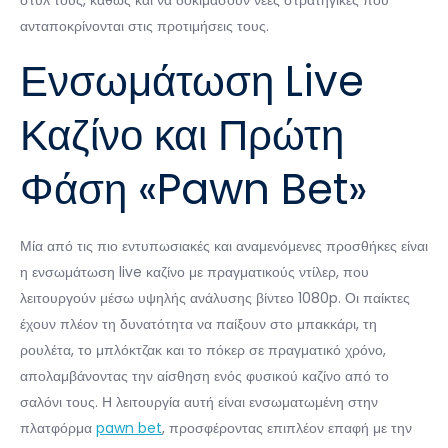
στυλ τους, καθώς και να δοκιμάσουν νέες στρατηγικές που
ανταποκρίνονται στις προτιμήσεις τους.
Ενσωμάτωση Live
Καζίνο και Πρώτη
Φάση «Pawn Bet»
Μία από τις πιο εντυπωσιακές και αναμενόμενες προσθήκες είναι
η ενσωμάτωση live καζίνο με πραγματικούς ντίλερ, που
λειτουργούν μέσω υψηλής ανάλυσης βίντεο 1080p. Οι παίκτες
έχουν πλέον τη δυνατότητα να παίξουν στο μπακκάρι, τη
ρουλέτα, το μπλόκτζακ και το πόκερ σε πραγματικό χρόνο,
απολαμβάνοντας την αίσθηση ενός φυσικού καζίνο από το
σαλόνι τους. Η λειτουργία αυτή είναι ενσωματωμένη στην
πλατφόρμα
pawn bet
, προσφέροντας επιπλέον επαφή με την