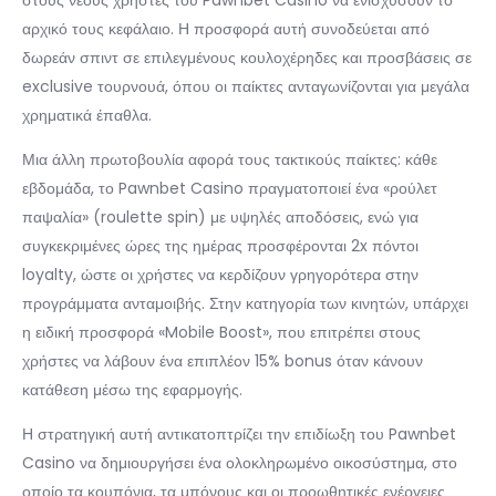
στους νέους χρήστες του Pawnbet Casino να ενισχύσουν το
αρχικό τους κεφάλαιο. Η προσφορά αυτή συνοδεύεται από
δωρεάν σπιντ σε επιλεγμένους κουλοχέρηδες και προσβάσεις σε
exclusive τουρνουά, όπου οι παίκτες ανταγωνίζονται για μεγάλα
χρηματικά έπαθλα.
Μια άλλη πρωτοβουλία αφορά τους τακτικούς παίκτες: κάθε
εβδομάδα, το Pawnbet Casino πραγματοποιεί ένα «ρούλετ
παψαλία» (roulette spin) με υψηλές αποδόσεις, ενώ για
συγκεκριμένες ώρες της ημέρας προσφέρονται 2x πόντοι
loyalty, ώστε οι χρήστες να κερδίζουν γρηγορότερα στην
προγράμματα ανταμοιβής. Στην κατηγορία των κινητών, υπάρχει
η ειδική προσφορά «Mobile Boost», που επιτρέπει στους
χρήστες να λάβουν ένα επιπλέον 15% bonus όταν κάνουν
κατάθεση μέσω της εφαρμογής.
Η στρατηγική αυτή αντικατοπτρίζει την επιδίωξη του Pawnbet
Casino να δημιουργήσει ένα ολοκληρωμένο οικοσύστημα, στο
οποίο τα κουπόνια, τα μπόνους και οι προωθητικές ενέργειες