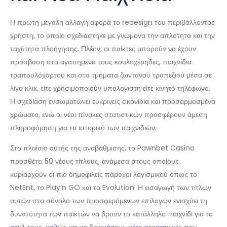
Η πρώτη μεγάλη αλλαγή αφορά το redesign του περιβάλλοντος
χρήστη, το οποίο σχεδιάστηκε με γνώμονα την απλότητα και την
ταχύτητα πλοήγησης. Πλέον, οι παίκτες μπορούν να έχουν
πρόσβαση στα αγαπημένα τους κουλοχέρηδες, παιχνίδια
τραπουλόχαρτου και στα τμήματα ζωντανού τραπεζιού μέσα σε
λίγα κλικ, είτε χρησιμοποιούν υπολογιστή είτε κινητό τηλέφωνο.
Η σχεδίαση ενσωματώνει ευκρινείς εικονίδια και προσαρμοσμένα
χρώματα, ενώ οι νέοι πίνακες στατιστικών προσφέρουν άμεση
πληροφόρηση για το ιστορικό των παιχνιδιών.
Στο πλαίσιο αυτής της αναβάθμισης, το Pawnbet Casino
προσθέτει 50 νέους τίτλους, ανάμεσα στους οποίους
κυριαρχούν οι πιο δημοφιλείς πάροχοι λογισμικού όπως το
NetEnt, το Play’n GO και το Evolution. Η εισαγωγή των τίτλων
αυτών στο σύνολο των προσφερόμενων επιλογών ενισχύει τη
δυνατότητα των παικτών να βρουν το κατάλληλο παιχνίδι για το