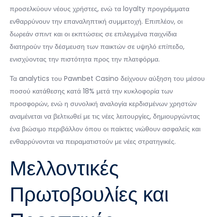
προσελκύουν νέους χρήστες, ενώ τα loyalty προγράμματα
ενθαρρύνουν την επαναληπτική συμμετοχή. Επιπλέον, οι
δωρεάν σπιντ και οι εκπτώσεις σε επιλεγμένα παιχνίδια
διατηρούν την δέσμευση των παικτών σε υψηλό επίπεδο,
ενισχύοντας την πιστότητα προς την πλατφόρμα.
Τα analytics του Pawnbet Casino δείχνουν αύξηση του μέσου
ποσού κατάθεσης κατά 18% μετά την κυκλοφορία των
προσφορών, ενώ η συνολική αναλογία κερδισμένων χρηστών
αναμένεται να βελτιωθεί με τις νέες λειτουργίες, δημιουργώντας
ένα βιώσιμο περιβάλλον όπου οι παίκτες νιώθουν ασφαλείς και
ενθαρρύνονται να πειραματιστούν με νέες στρατηγικές.
Μελλοντικές
Πρωτοβουλίες και