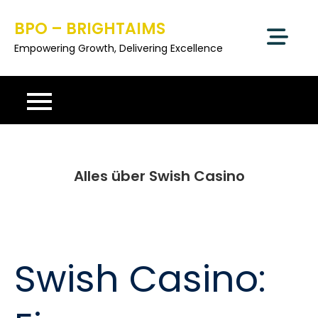
Skip
BPO – BRIGHTAIMS
to
content
Empowering Growth, Delivering Excellence
Alles über Swish Casino
Swish Casino: