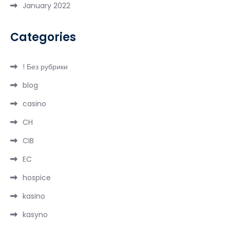
January 2022
Categories
! Без рубрики
blog
casino
CH
CIB
EC
hospice
kasino
kasyno