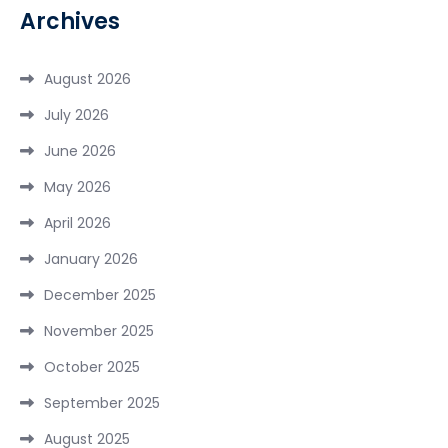
Archives
August 2026
July 2026
June 2026
May 2026
April 2026
January 2026
December 2025
November 2025
October 2025
September 2025
August 2025