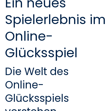
Ein neues
Spielerlebnis im
Online-
Glücksspiel
Die Welt des
Online-
Glücksspiels