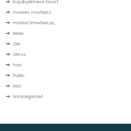
Küçükçekmece Escort
mosbet, mostbet,1
mosbet,1mostbet,az,
News
OM
OM cc
Post
Public
test
Uncategorized