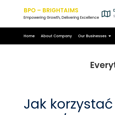
Skip
BPO – BRIGHTAIMS
to
content
S
Empowering Growth, Delivering Excellence
Home
About Company
Our Businesses
Every
Jak korzystać