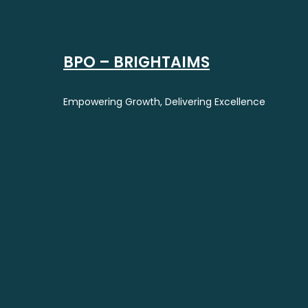
BPO – BRIGHTAIMS
Empowering Growth, Delivering Excellence