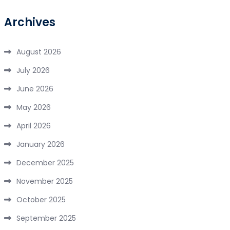
Archives
August 2026
July 2026
June 2026
May 2026
April 2026
January 2026
December 2025
November 2025
October 2025
September 2025