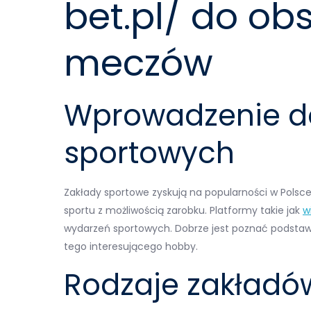
bet.pl/ do ob
meczów
Wprowadzenie do
sportowych
Zakłady sportowe zyskują na popularności w Polsce
sportu z możliwością zarobku. Platformy takie jak
w
wydarzeń sportowych. Dobrze jest poznać podstawy
tego interesującego hobby.
Rodzaje zakładó