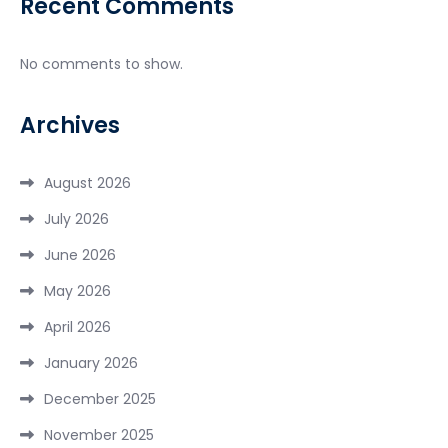
Recent Comments
No comments to show.
Archives
August 2026
July 2026
June 2026
May 2026
April 2026
January 2026
December 2025
November 2025