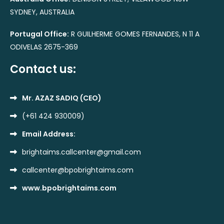
SYDNEY, AUSTRALIA
Portugal Office:
R GUILHERME GOMES FERNANDES, N 11 A
ODIVELAS 2675-369
Contact us:
Mr. AZAZ SADIQ (CEO)
(+61 424 930009)
Email Address:
brightaims.callcenter@gmail.com
callcenter@bpobrightaims.com
www.bpobrightaims.com