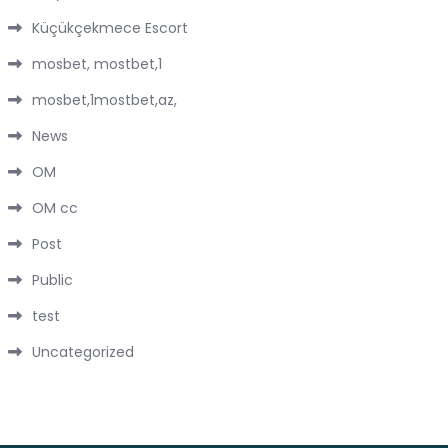
Küçükçekmece Escort
mosbet, mostbet,1
mosbet,1mostbet,az,
News
OM
OM cc
Post
Public
test
Uncategorized