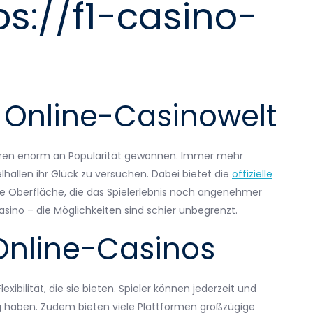
ps://f1-casino-
e Online-Casinowelt
ahren enorm an Popularität gewonnen. Immer mehr
lhallen ihr Glück zu versuchen. Dabei bietet die
offizielle
che Oberfläche, die das Spielerlebnis noch angenehmer
sino – die Möglichkeiten sind schier unbegrenzt.
 Online-Casinos
exibilität, die sie bieten. Spieler können jederzeit und
ung haben. Zudem bieten viele Plattformen großzügige