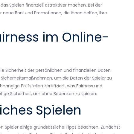
as Spielen finanziell attraktiver machen. Bei der
 neue Boni und Promotionen, die Ihnen helfen, Ihre
airness im Online-
die Sicherheit der persönlichen und finanziellen Daten.
Sicherheitsmaßnahmen, um die Daten der Spieler zu
hängige Prüfstellen zertifiziert, was Fairness und
nötige Sicherheit, um ohne Bedenken zu spielen.
eiches Spielen
en Spieler einige grundsätzliche Tipps beachten. Zunächst