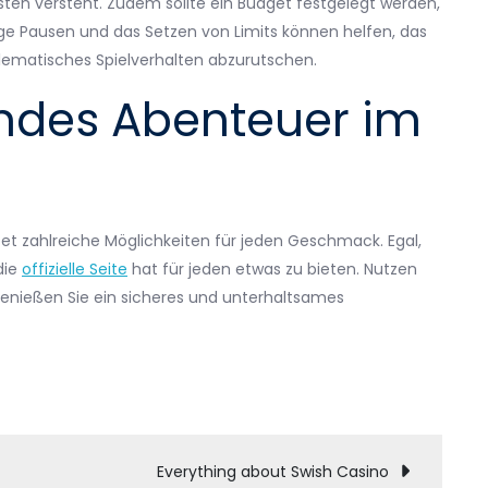
sten versteht. Zudem sollte ein Budget festgelegt werden,
e Pausen und das Setzen von Limits können helfen, das
blematisches Spielverhalten abzurutschen.
endes Abenteuer im
tet zahlreiche Möglichkeiten für jeden Geschmack. Egal,
die
offizielle Seite
hat für jeden etwas zu bieten. Nutzen
d genießen Sie ein sicheres und unterhaltsames
Everything about Swish Casino