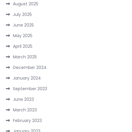
August 2025
July 2025
June 2025
May 2025
April 2025
March 2025
December 2024
January 2024
September 2023
June 2023
March 2023
February 2023
January 2023