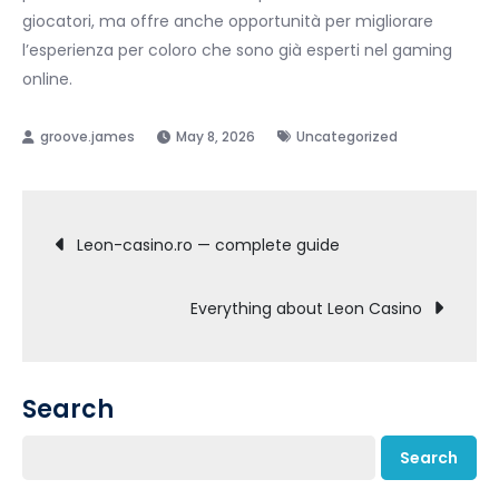
giocatori, ma offre anche opportunità per migliorare
l’esperienza per coloro che sono già esperti nel gaming
online.
May 8, 2026
Uncategorized
Post
Leon-casino.ro — complete guide
navigation
Everything about Leon Casino
Search
Search