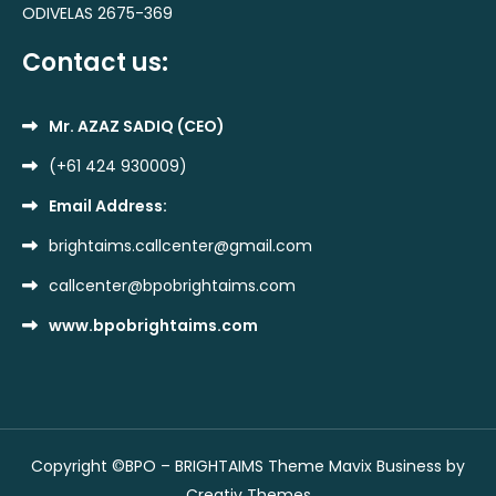
ODIVELAS 2675-369
Contact us:
Mr. AZAZ SADIQ (CEO)
(+61 424 930009)
Email Address:
brightaims.callcenter@gmail.com
callcenter@bpobrightaims.com
www.bpobrightaims.com
Copyright ©BPO – BRIGHTAIMS Theme Mavix Business by
Creativ Themes