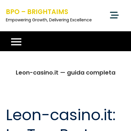
Skip
BPO – BRIGHTAIMS
to
content
Empowering Growth, Delivering Excellence
Leon-casino.it — guida completa
Leon-casino.it: