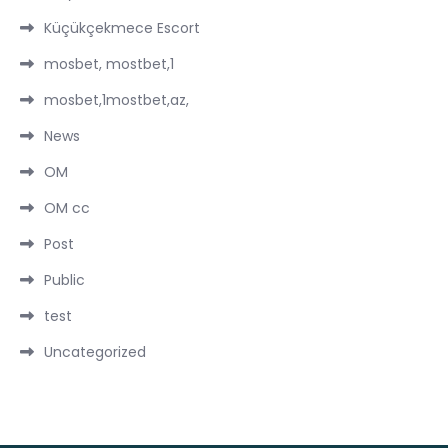
Küçükçekmece Escort
mosbet, mostbet,1
mosbet,1mostbet,az,
News
OM
OM cc
Post
Public
test
Uncategorized