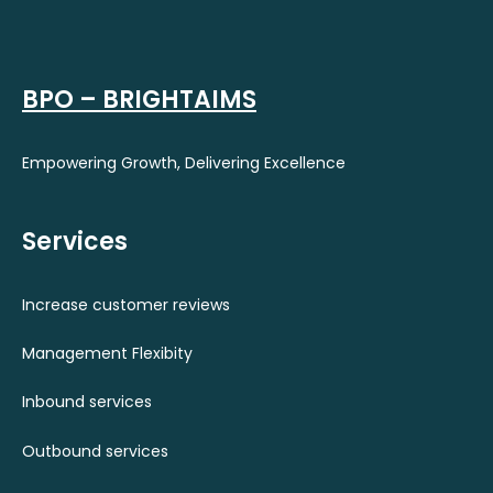
BPO – BRIGHTAIMS
Empowering Growth, Delivering Excellence
Services
Increase customer reviews
Management Flexibity
Inbound services
Outbound services