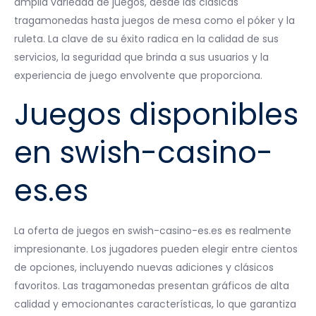
amplia variedad de juegos, desde las clásicas
tragamonedas hasta juegos de mesa como el póker y la
ruleta. La clave de su éxito radica en la calidad de sus
servicios, la seguridad que brinda a sus usuarios y la
experiencia de juego envolvente que proporciona.
Juegos disponibles
en swish-casino-
es.es
La oferta de juegos en swish-casino-es.es es realmente
impresionante. Los jugadores pueden elegir entre cientos
de opciones, incluyendo nuevas adiciones y clásicos
favoritos. Las tragamonedas presentan gráficos de alta
calidad y emocionantes características, lo que garantiza