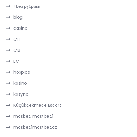
! Без рубрики
blog
casino
CH
CIB
EC
hospice
kasino
kasyno
Küçükçekmece Escort
mosbet, mostbet,1
mosbet,1mostbet,az,