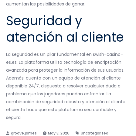
aumentan las posibilidades de ganar.
Seguridad y
atención al cliente
La seguridad es un pilar fundamental en swish-casino-
es.es. La plataforma utiliza tecnología de encriptación
avanzada para proteger la información de sus usuarios.
Además, cuenta con un equipo de atención al cliente
disponible 24/7, dispuesto a resolver cualquier duda o
problema que los jugadores puedan enfrentar. La
combinación de seguridad robusta y atención al cliente
eficiente hace que esta plataforma sea confiable y
segura.
May 8, 2026
Uncategorized