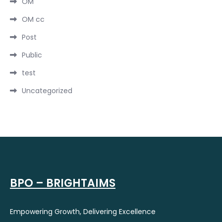
OM
OM cc
Post
Public
test
Uncategorized
BPO – BRIGHTAIMS
Empowering Growth, Delivering Excellence