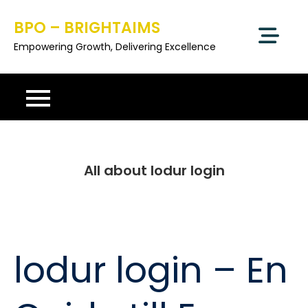
Skip
BPO – BRIGHTAIMS
to
content
Empowering Growth, Delivering Excellence
All about lodur login
lodur login – En