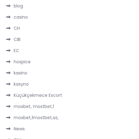
blog
casino
CH
CIB
EC
hospice
kasino
kasyno
Küçükçekmece Escort
mosbet, mostbet,1
mosbet,1mostbet,az,
News