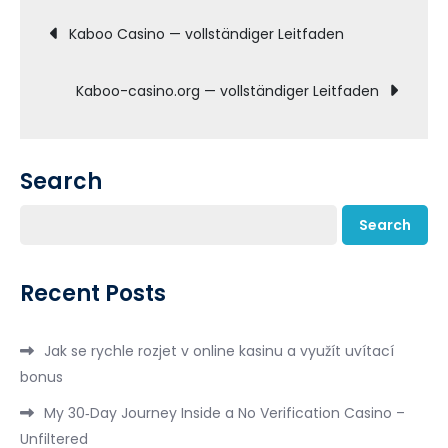
Post
Kaboo Casino — vollständiger Leitfaden
navigation
Kaboo-casino.org — vollständiger Leitfaden
Search
Search
Recent Posts
Jak se rychle rozjet v online kasinu a využít uvítací
bonus
My 30‑Day Journey Inside a No Verification Casino –
Unfiltered