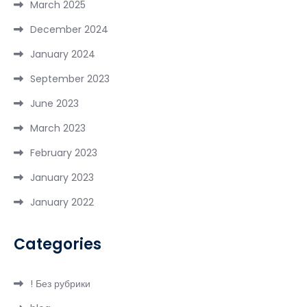
March 2025
December 2024
January 2024
September 2023
June 2023
March 2023
February 2023
January 2023
January 2022
Categories
! Без рубрики