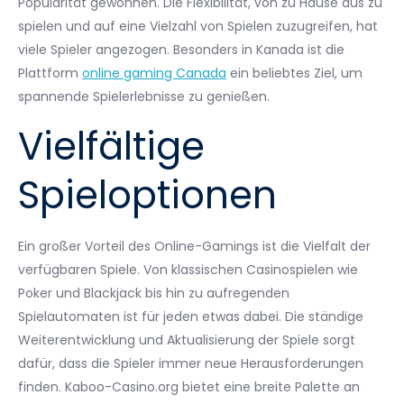
Popularität gewonnen. Die Flexibilität, von zu Hause aus zu
spielen und auf eine Vielzahl von Spielen zuzugreifen, hat
viele Spieler angezogen. Besonders in Kanada ist die
Plattform
online gaming Canada
ein beliebtes Ziel, um
spannende Spielerlebnisse zu genießen.
Vielfältige
Spieloptionen
Ein großer Vorteil des Online-Gamings ist die Vielfalt der
verfügbaren Spiele. Von klassischen Casinospielen wie
Poker und Blackjack bis hin zu aufregenden
Spielautomaten ist für jeden etwas dabei. Die ständige
Weiterentwicklung und Aktualisierung der Spiele sorgt
dafür, dass die Spieler immer neue Herausforderungen
finden. Kaboo-Casino.org bietet eine breite Palette an