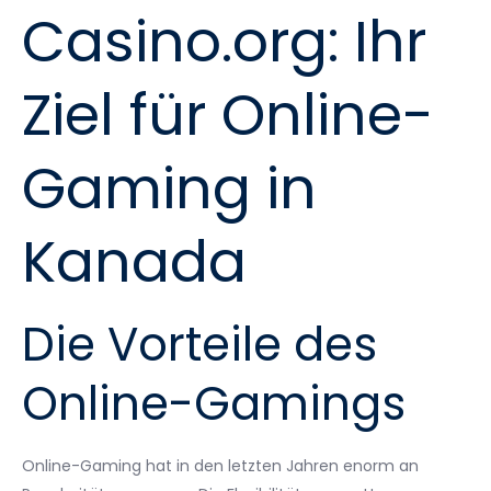
Casino.org: Ihr
Ziel für Online-
Gaming in
Kanada
Die Vorteile des
Online-Gamings
Online-Gaming hat in den letzten Jahren enorm an