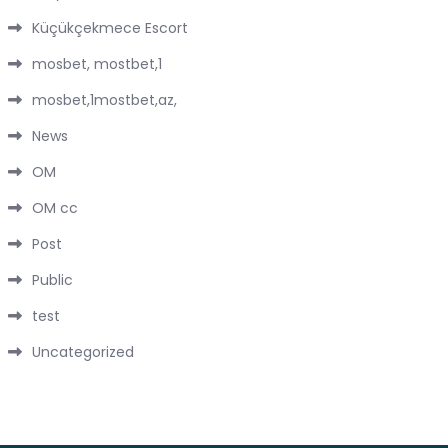
Küçükçekmece Escort
mosbet, mostbet,1
mosbet,1mostbet,az,
News
OM
OM cc
Post
Public
test
Uncategorized