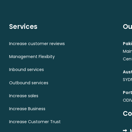
Services
Ou
Increase customer reviews
Paki
Main
Management Flexibity
Cent
Inbound services
Aust
SYDN
Outbound services
Port
Increase sales
ODI
Increase Business
Co
Increase Customer Trust