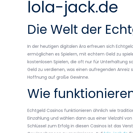
lola-jack.de
Die Welt der Ech
In der heutigen digitalen Ära erfreuen sich Echtge
ermöglichen es Spielern, mit echtem Geld zu spie
kostenlosen Spielen, die oft nur für Unterhaltung s
Geld zu verdienen, was einen aufregenden Anreiz scha
Hoffnung auf große Gewinne.
Wie funktioniere
Echtgeld Casinos funktionieren ähnlich wie traditione
Einzahlung und wählen dann aus einer Vielzahl von S
Schlüssel zum Erfolg in diesen Casinos ist das Vers