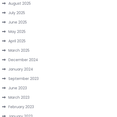
August 2025
July 2025
June 2025
May 2025
April 2025
March 2025
December 2024
January 2024
September 2023
June 2023
March 2023
February 2023
January 2023