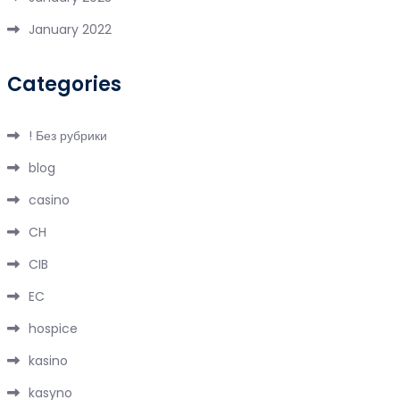
January 2022
Categories
! Без рубрики
blog
casino
CH
CIB
EC
hospice
kasino
kasyno