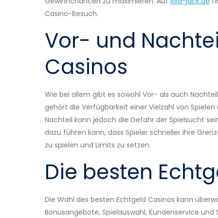
Gewinnchancen zu maximieren. Auf
lola-jack.de
fi
Casino-Besuch.
Vor- und Nachtei
Casinos
Wie bei allem gibt es sowohl Vor- als auch Nachtei
gehört die Verfügbarkeit einer Vielzahl von Spielen 
Nachteil kann jedoch die Gefahr der Spielsucht sei
dazu führen kann, dass Spieler schneller ihre Gren
zu spielen und Limits zu setzen.
Die besten Echtg
Die Wahl des besten Echtgeld Casinos kann überwält
Bonusangebote, Spielauswahl, Kundenservice und Sic