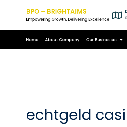
Skip
BPO – BRIGHTAIMS
to
content
S
Empowering Growth, Delivering Excellence
Home
About Company
Our Businesses
echtgeld casi