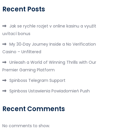
Recent Posts
Jak se rychle rozjet v online kasinu a využít
uvítací bonus
My 30‑Day Journey Inside a No Verification
Casino – Unfiltered
Unleash a World of Winning Thrills with Our
Premier Gaming Platform
Spinboss Telegram Support
Spinboss Ustawienia Powiadomień Push
Recent Comments
No comments to show.