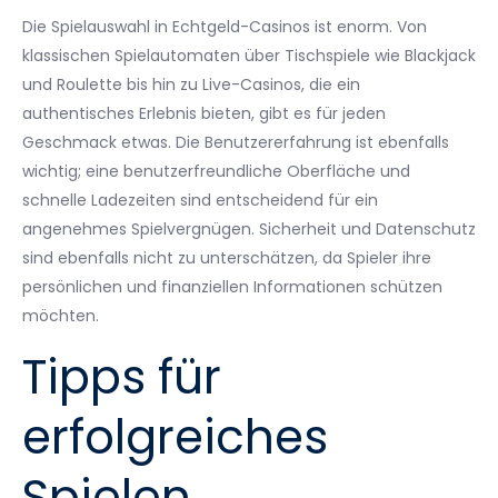
Die Spielauswahl in Echtgeld-Casinos ist enorm. Von
klassischen Spielautomaten über Tischspiele wie Blackjack
und Roulette bis hin zu Live-Casinos, die ein
authentisches Erlebnis bieten, gibt es für jeden
Geschmack etwas. Die Benutzererfahrung ist ebenfalls
wichtig; eine benutzerfreundliche Oberfläche und
schnelle Ladezeiten sind entscheidend für ein
angenehmes Spielvergnügen. Sicherheit und Datenschutz
sind ebenfalls nicht zu unterschätzen, da Spieler ihre
persönlichen und finanziellen Informationen schützen
möchten.
Tipps für
erfolgreiches
Spielen