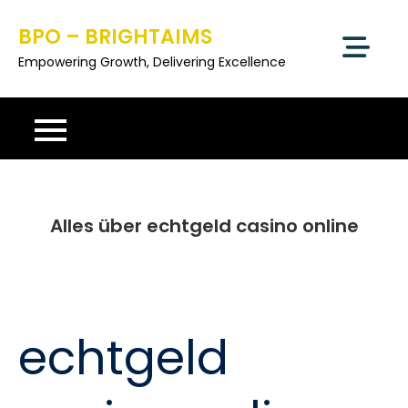
Skip
BPO – BRIGHTAIMS
to
content
Empowering Growth, Delivering Excellence
Alles über echtgeld casino online
echtgeld