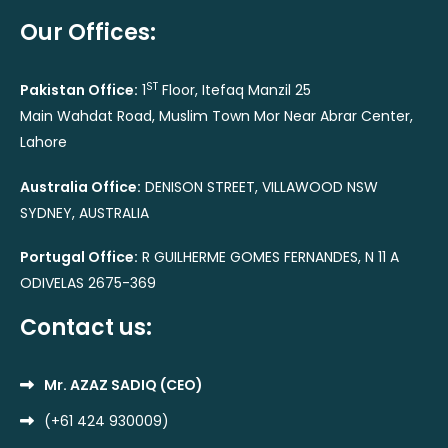
Our Offices:
ST
Pakistan Office:
1
Floor, Itefaq Manzil 25
Main Wahdat Road, Muslim Town Mor Near Abrar Center,
Lahore
Australia Office:
DENISON STREET, VILLAWOOD NSW
SYDNEY, AUSTRALIA
Portugal Office:
R GUILHERME GOMES FERNANDES, N 11 A
ODIVELAS 2675-369
Contact us:
Mr. AZAZ SADIQ (CEO)
(+61 424 930009)