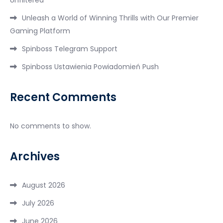
Unfiltered
Unleash a World of Winning Thrills with Our Premier
Gaming Platform
Spinboss Telegram Support
Spinboss Ustawienia Powiadomień Push
Recent Comments
No comments to show.
Archives
August 2026
July 2026
June 2026