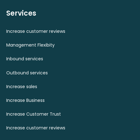
Services
Increase customer reviews
Management Flexibity
Inbound services
Outbound services
Increase sales
Increase Business
Increase Customer Trust
Increase customer reviews