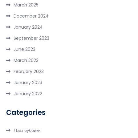
March 2025
December 2024
January 2024
September 2023
June 2023
March 2023
February 2023
January 2023
January 2022
Categories
! Без рубрики