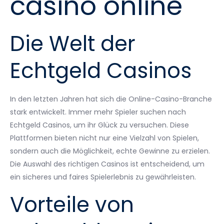
casino online
Die Welt der
Echtgeld Casinos
In den letzten Jahren hat sich die Online-Casino-Branche
stark entwickelt. Immer mehr Spieler suchen nach
Echtgeld Casinos, um ihr Glück zu versuchen. Diese
Plattformen bieten nicht nur eine Vielzahl von Spielen,
sondern auch die Möglichkeit, echte Gewinne zu erzielen.
Die Auswahl des richtigen Casinos ist entscheidend, um
ein sicheres und faires Spielerlebnis zu gewährleisten.
Vorteile von