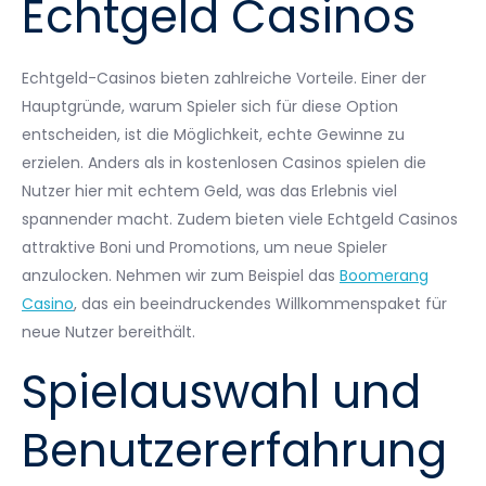
Echtgeld Casinos
Echtgeld-Casinos bieten zahlreiche Vorteile. Einer der
Hauptgründe, warum Spieler sich für diese Option
entscheiden, ist die Möglichkeit, echte Gewinne zu
erzielen. Anders als in kostenlosen Casinos spielen die
Nutzer hier mit echtem Geld, was das Erlebnis viel
spannender macht. Zudem bieten viele Echtgeld Casinos
attraktive Boni und Promotions, um neue Spieler
anzulocken. Nehmen wir zum Beispiel das
Boomerang
Casino
, das ein beeindruckendes Willkommenspaket für
neue Nutzer bereithält.
Spielauswahl und
Benutzererfahrung