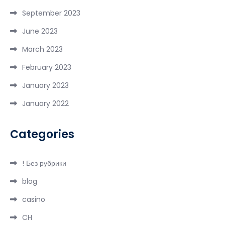
September 2023
June 2023
March 2023
February 2023
January 2023
January 2022
Categories
! Без рубрики
blog
casino
CH