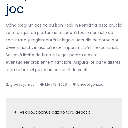
joc
Când alegi un cazino cu bani reali în România, este crucial
să te asiguri că platforma respectă toate normele de
securitate și reglementările legale. Jocurile de noroc pot
deveni adictive, așa că este important să fii responsabil.
Setează limite de timp și buget pentru a evita
eventualele probleme financiare. Asigură-te că te distrezi
și nu te bazezi pe jocuri ca sursă de venit.
May 15, 2026
Uncategorized
Post
All about bonus cazino fără depozit
navigation