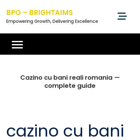
Skip
BPO – BRIGHTAIMS
to
content
Empowering Growth, Delivering Excellence
Cazino cu bani reali romania —
complete guide
cazino cu bani