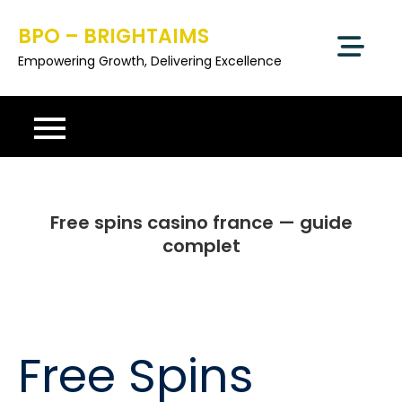
Skip
BPO – BRIGHTAIMS
to
content
Empowering Growth, Delivering Excellence
Free spins casino france — guide
complet
Free Spins