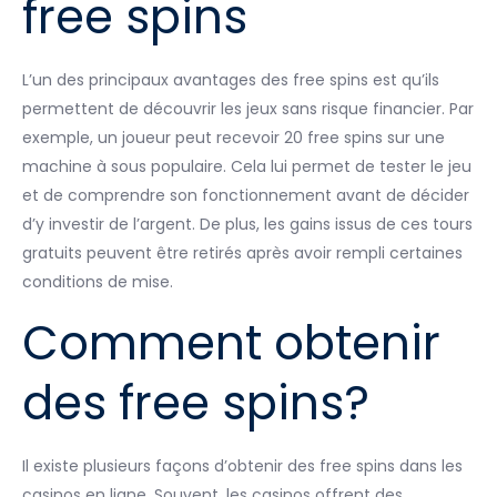
free spins
L’un des principaux avantages des free spins est qu’ils
permettent de découvrir les jeux sans risque financier. Par
exemple, un joueur peut recevoir 20 free spins sur une
machine à sous populaire. Cela lui permet de tester le jeu
et de comprendre son fonctionnement avant de décider
d’y investir de l’argent. De plus, les gains issus de ces tours
gratuits peuvent être retirés après avoir rempli certaines
conditions de mise.
Comment obtenir
des free spins?
Il existe plusieurs façons d’obtenir des free spins dans les
casinos en ligne. Souvent, les casinos offrent des