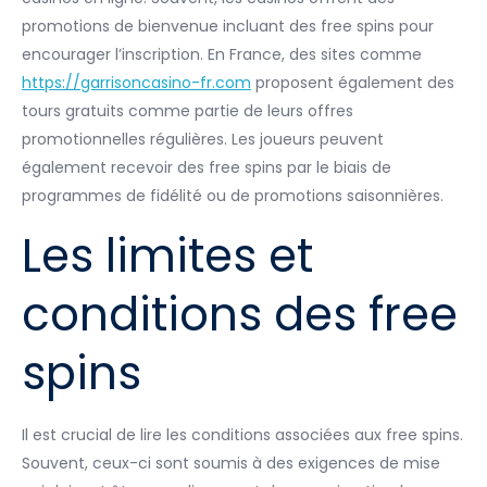
promotions de bienvenue incluant des free spins pour
encourager l’inscription. En France, des sites comme
https://garrisoncasino-fr.com
proposent également des
tours gratuits comme partie de leurs offres
promotionnelles régulières. Les joueurs peuvent
également recevoir des free spins par le biais de
programmes de fidélité ou de promotions saisonnières.
Les limites et
conditions des free
spins
Il est crucial de lire les conditions associées aux free spins.
Souvent, ceux-ci sont soumis à des exigences de mise