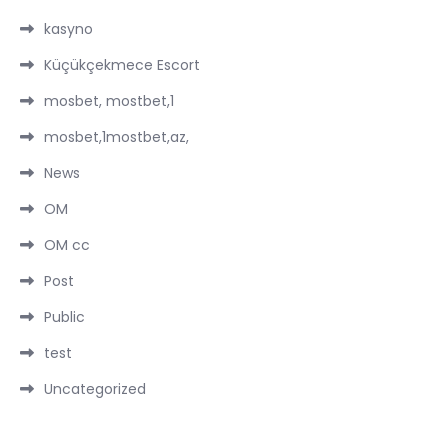
kasyno
Küçükçekmece Escort
mosbet, mostbet,1
mosbet,1mostbet,az,
News
OM
OM cc
Post
Public
test
Uncategorized