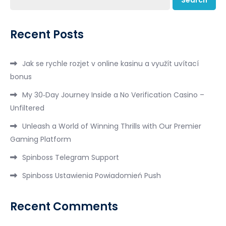
Search
Recent Posts
Jak se rychle rozjet v online kasinu a využít uvítací
bonus
My 30‑Day Journey Inside a No Verification Casino –
Unfiltered
Unleash a World of Winning Thrills with Our Premier
Gaming Platform
Spinboss Telegram Support
Spinboss Ustawienia Powiadomień Push
Recent Comments