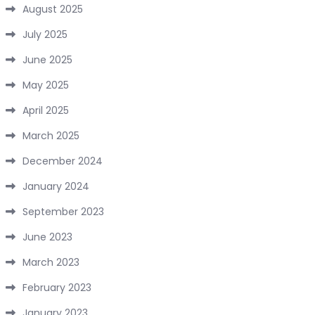
August 2025
July 2025
June 2025
May 2025
April 2025
March 2025
December 2024
January 2024
September 2023
June 2023
March 2023
February 2023
January 2023