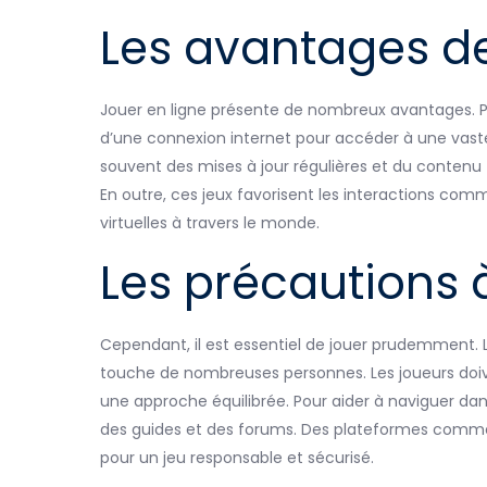
Les avantages de
Jouer en ligne présente de nombreux avantages. Prem
d’une connexion internet pour accéder à une vaste
souvent des mises à jour régulières et du contenu 
En outre, ces jeux favorisent les interactions co
virtuelles à travers le monde.
Les précautions 
Cependant, il est essentiel de jouer prudemment. L
touche de nombreuses personnes. Les joueurs doive
une approche équilibrée. Pour aider à naviguer dan
des guides et des forums. Des plateformes com
pour un jeu responsable et sécurisé.