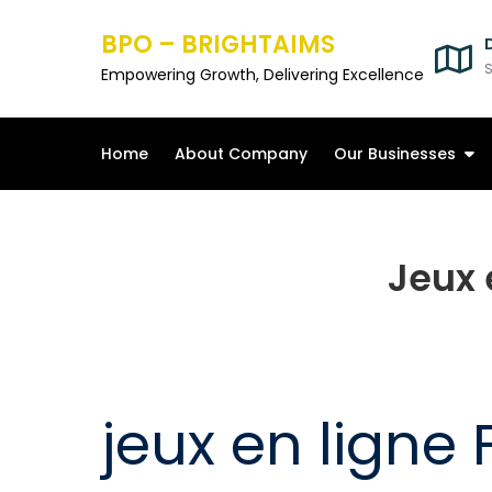
Skip
BPO – BRIGHTAIMS
to
content
S
Empowering Growth, Delivering Excellence
Home
About Company
Our Businesses
Jeux 
jeux en ligne