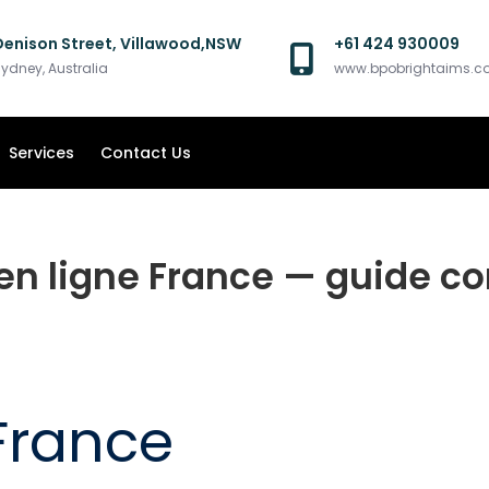
Denison Street, Villawood,NSW
+61 424 930009
ydney, Australia
www.bpobrightaims.
Services
Contact Us
en ligne France — guide c
 France