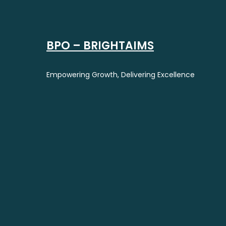
BPO – BRIGHTAIMS
Empowering Growth, Delivering Excellence