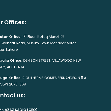
r Offices:
ST
stan Office:
1
Floor, Itefaq Manzil 25
 Wahdat Road, Muslim Town Mor Near Abrar
er, Lahore
ralia Office:
DENISON STREET, VILLAWOOD NSW
EY, AUSTRALIA
ugal Office:
R GUILHERME GOMES FERNANDES, N 11 A
VELAS 2675-369
ntact us:
Mr. AZAZ SADIQ (CEO)