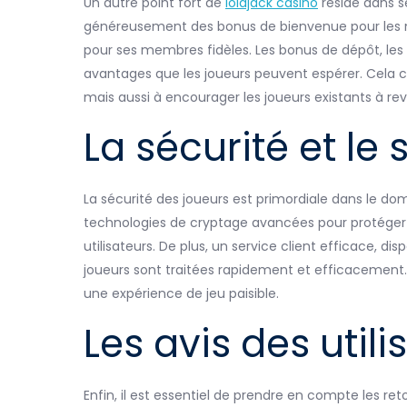
Un autre point fort de
lolajack casino
réside dans s
généreusement des bonus de bienvenue pour les no
pour ses membres fidèles. Les bonus de dépôt, les
avantages que les joueurs peuvent espérer. Cela c
mais aussi à encourager les joueurs existants à rev
La sécurité et le 
La sécurité des joueurs est primordiale dans le do
technologies de cryptage avancées pour protéger 
utilisateurs. De plus, un service client efficace, d
joueurs sont traitées rapidement et efficacement.
une expérience de jeu paisible.
Les avis des utili
Enfin, il est essentiel de prendre en compte les re