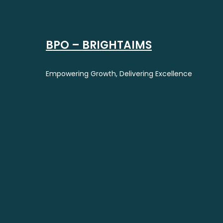
BPO – BRIGHTAIMS
Empowering Growth, Delivering Excellence