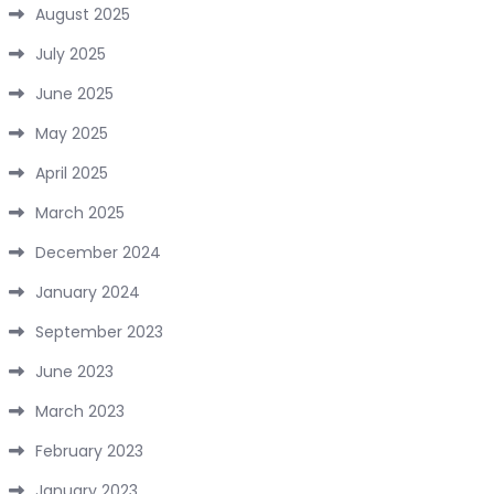
August 2025
July 2025
June 2025
May 2025
April 2025
March 2025
December 2024
January 2024
September 2023
June 2023
March 2023
February 2023
January 2023