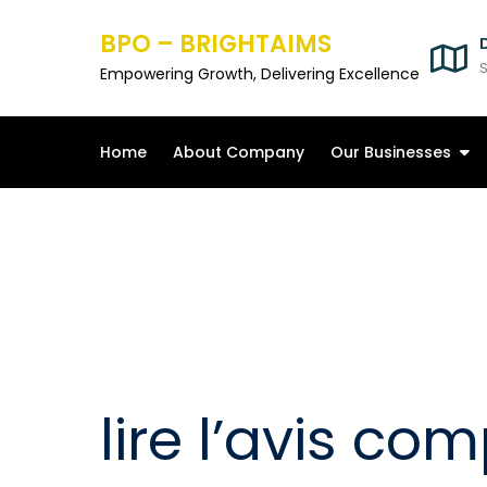
Skip
BPO – BRIGHTAIMS
to
content
S
Empowering Growth, Delivering Excellence
Home
About Company
Our Businesses
lire l’avis com