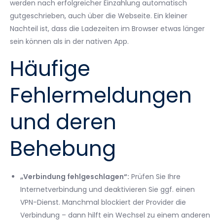
werden nach erfolgreicher Einzahlung automatisch
gutgeschrieben, auch über die Webseite. Ein kleiner
Nachteil ist, dass die Ladezeiten im Browser etwas länger
sein können als in der nativen App.
Häufige
Fehlermeldungen
und deren
Behebung
„Verbindung fehlgeschlagen“:
Prüfen Sie Ihre
Internetverbindung und deaktivieren Sie ggf. einen
VPN-Dienst. Manchmal blockiert der Provider die
Verbindung – dann hilft ein Wechsel zu einem anderen