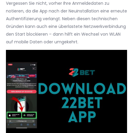
Vergessen Sie nicht, vorher Ihre Anmeldedaten zu
notieren, da die App nach der Neuinstallation eine erneute
Authentifizierung verlangt. Neben diesen technischen
Gründen kann auch eine überlastete Netzwerkverbindung
den Start blockieren – dann hilft ein Wechsel von WLAN
auf mobile Daten oder umgekehrt.