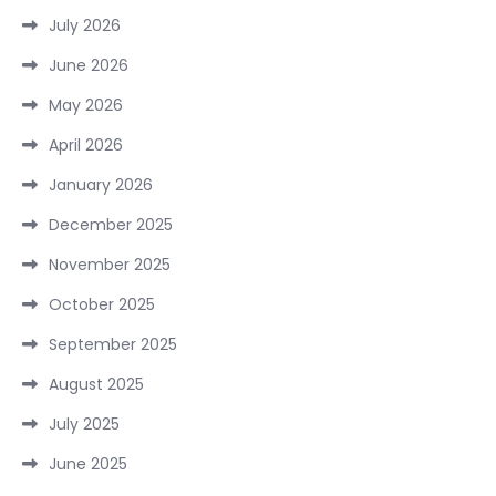
July 2026
June 2026
May 2026
April 2026
January 2026
December 2025
November 2025
October 2025
September 2025
August 2025
July 2025
June 2025