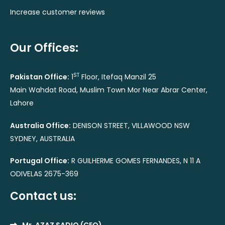
Increase customer reviews
Our Offices:
ST
Pakistan Office:
1
Floor, Itefaq Manzil 25
Main Wahdat Road, Muslim Town Mor Near Abrar Center,
Lahore
Australia Office:
DENISON STREET, VILLAWOOD NSW
SYDNEY, AUSTRALIA
Portugal Office:
R GUILHERME GOMES FERNANDES, N 11 A
ODIVELAS 2675-369
Contact us:
Mr. AZAZ SADIQ (CEO)