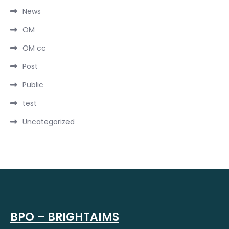
News
OM
OM cc
Post
Public
test
Uncategorized
BPO – BRIGHTAIMS