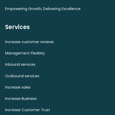
Empowering Growth, Delivering Excellence
Services
Increase customer reviews
Management Flexibity
Inbound services
Outbound services
Increase sales
Increase Business
Increase Customer Trust