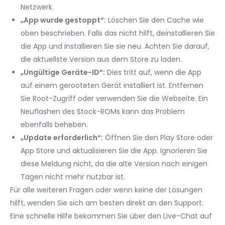
Netzwerk.
„App wurde gestoppt“:
Löschen Sie den Cache wie
oben beschrieben. Falls das nicht hilft, deinstallieren Sie
die App und installieren Sie sie neu. Achten Sie darauf,
die aktuellste Version aus dem Store zu laden.
„Ungültige Geräte-ID“:
Dies tritt auf, wenn die App
auf einem gerooteten Gerät installiert ist. Entfernen
Sie Root-Zugriff oder verwenden Sie die Webseite. Ein
Neuflashen des Stock-ROMs kann das Problem
ebenfalls beheben.
„Update erforderlich“:
Öffnen Sie den Play Store oder
App Store und aktualisieren Sie die App. Ignorieren Sie
diese Meldung nicht, da die alte Version nach einigen
Tagen nicht mehr nutzbar ist.
Für alle weiteren Fragen oder wenn keine der Lösungen
hilft, wenden Sie sich am besten direkt an den Support.
Eine schnelle Hilfe bekommen Sie über den Live-Chat auf