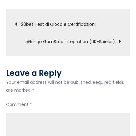
22bet
Casino
Post
Mobile
20bet Test di Gioco e Certificazioni
App
navigation
stürzt
5Gringo GamStop Integration (UK-Spieler)
beim
Start
ab
Leave a Reply
Your email address will not be published.
Required fields
are marked
*
Comment
*