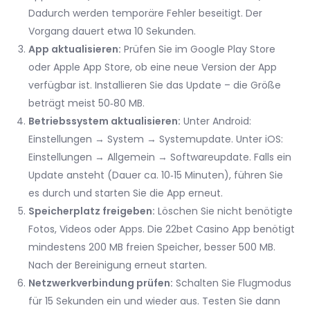
Dadurch werden temporäre Fehler beseitigt. Der
Vorgang dauert etwa 10 Sekunden.
App aktualisieren:
Prüfen Sie im Google Play Store
oder Apple App Store, ob eine neue Version der App
verfügbar ist. Installieren Sie das Update – die Größe
beträgt meist 50‑80 MB.
Betriebssystem aktualisieren:
Unter Android:
Einstellungen → System → Systemupdate. Unter iOS:
Einstellungen → Allgemein → Softwareupdate. Falls ein
Update ansteht (Dauer ca. 10‑15 Minuten), führen Sie
es durch und starten Sie die App erneut.
Speicherplatz freigeben:
Löschen Sie nicht benötigte
Fotos, Videos oder Apps. Die 22bet Casino App benötigt
mindestens 200 MB freien Speicher, besser 500 MB.
Nach der Bereinigung erneut starten.
Netzwerkverbindung prüfen:
Schalten Sie Flugmodus
für 15 Sekunden ein und wieder aus. Testen Sie dann