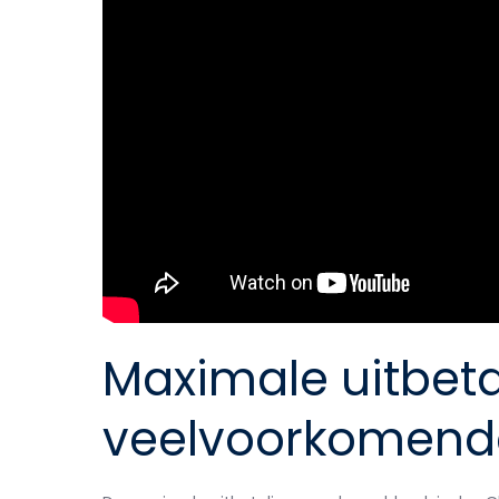
Maximale uitbeta
veelvoorkomend