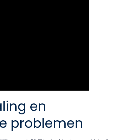
ling en
e problemen