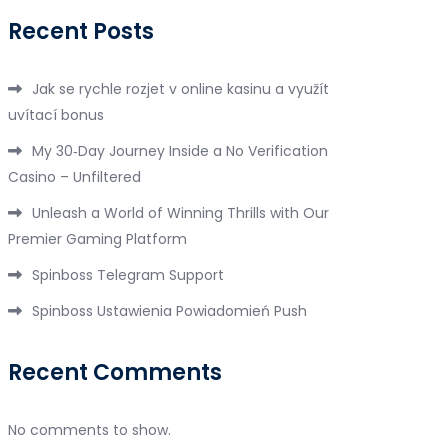
Recent Posts
Jak se rychle rozjet v online kasinu a využít
uvítací bonus
My 30‑Day Journey Inside a No Verification
Casino – Unfiltered
Unleash a World of Winning Thrills with Our
Premier Gaming Platform
Spinboss Telegram Support
Spinboss Ustawienia Powiadomień Push
Recent Comments
No comments to show.