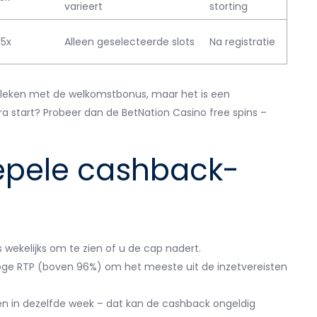
varieert
storting
5x
Alleen geselecteerde slots
Na registratie
rgeleken met de welkomstbonus, maar het is een
a start? Probeer dan de BetNation Casino free spins –
oepele cashback-
 wekelijks om te zien of u de cap nadert.
oge RTP (boven 96%) om het meeste uit de inzetvereisten
 in dezelfde week – dat kan de cashback ongeldig