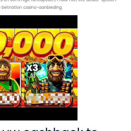
 betnation casino-aanbieding.