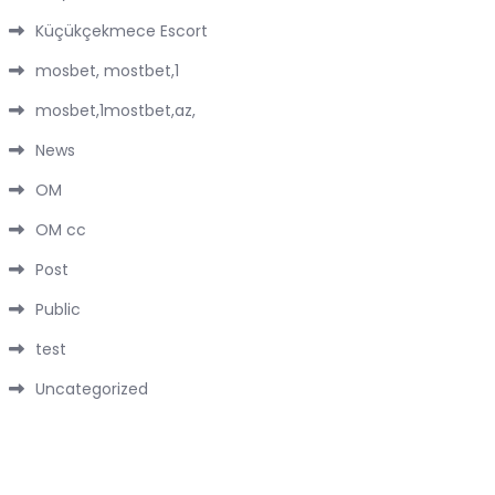
Küçükçekmece Escort
mosbet, mostbet,1
mosbet,1mostbet,az,
News
OM
OM cc
Post
Public
test
Uncategorized