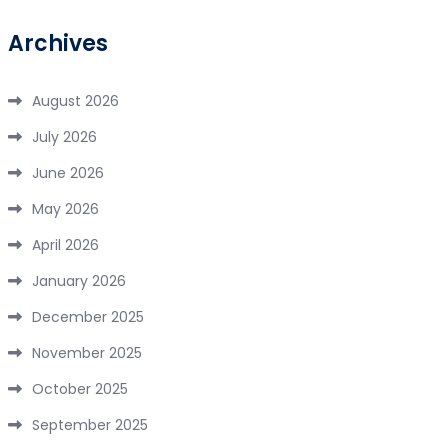
Archives
August 2026
July 2026
June 2026
May 2026
April 2026
January 2026
December 2025
November 2025
October 2025
September 2025