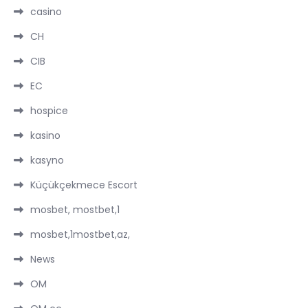
casino
CH
CIB
EC
hospice
kasino
kasyno
Küçükçekmece Escort
mosbet, mostbet,1
mosbet,1mostbet,az,
News
OM