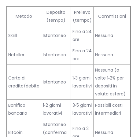
Deposito
Prelievo
Metodo
Commissioni
(tempo)
(tempo)
Fino a 24
Skrill
Istantaneo
Nessuna
ore
Fino a 24
Neteller
Istantaneo
Nessuna
ore
Nessuna (a
Carta di
1‑3 giorni
volte 1‑2% per
Istantaneo
credito/debito
lavorativi
depositi in
valuta estera)
Bonifico
1‑2 giorni
3‑5 giorni
Possibili costi
bancario
lavorativi
lavorativi
intermediari
Istantaneo
Fino a 2
Bitcoin
(conferma
Nessuna
ore