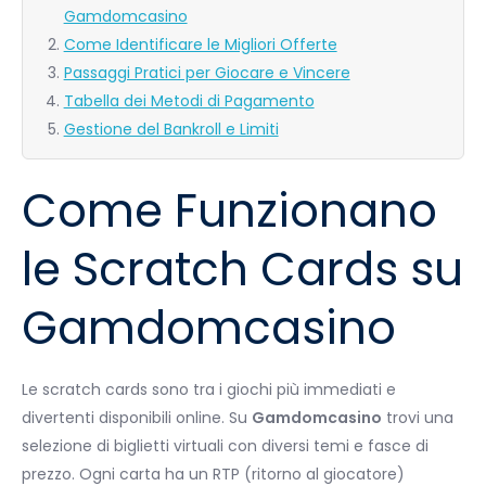
Gamdomcasino
Come Identificare le Migliori Offerte
Passaggi Pratici per Giocare e Vincere
Tabella dei Metodi di Pagamento
Gestione del Bankroll e Limiti
Come Funzionano
le Scratch Cards su
Gamdomcasino
Le scratch cards sono tra i giochi più immediati e
divertenti disponibili online. Su
Gamdomcasino
trovi una
selezione di biglietti virtuali con diversi temi e fasce di
prezzo. Ogni carta ha un RTP (ritorno al giocatore)