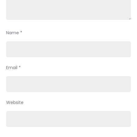
Name
*
Email
*
Website