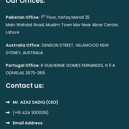
Our Offices:
ST
Pakistan Office:
1
Floor, Itefaq Manzil 25
Main Wahdat Road, Muslim Town Mor Near Abrar Center,
Lahore
Australia Office:
DENISON STREET, VILLAWOOD NSW
SYDNEY, AUSTRALIA
Portugal Office:
R GUILHERME GOMES FERNANDES, N 11 A
ODIVELAS 2675-369
Contact us:
Mr. AZAZ SADIQ (CEO)
(+61 424 930009)
Email Address: