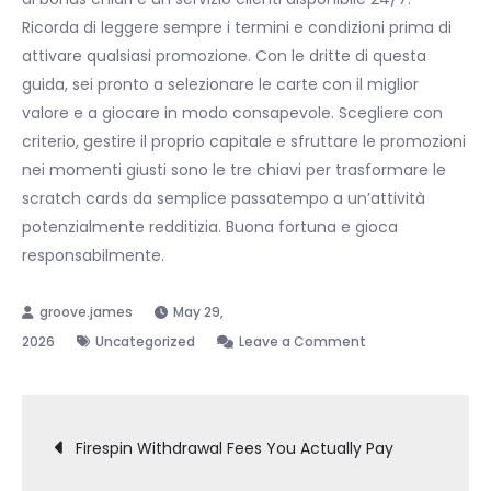
Ricorda di leggere sempre i termini e condizioni prima di
attivare qualsiasi promozione. Con le dritte di questa
guida, sei pronto a selezionare le carte con il miglior
valore e a giocare in modo consapevole. Scegliere con
criterio, gestire il proprio capitale e sfruttare le promozioni
nei momenti giusti sono le tre chiavi per trasformare le
scratch cards da semplice passatempo a un’attività
potenzialmente redditizia. Buona fortuna e gioca
responsabilmente.
May 29,
on
2026
Uncategorized
Leave a Comment
Gamdomcasino
Scratch
Post
Cards
Firespin Withdrawal Fees You Actually Pay
Best
Value