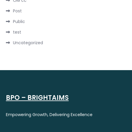
OM cc
Post
Public
test
Uncategorized
BPO – BRIGHTAIMS
Empowering Growth, Delivering Excellence