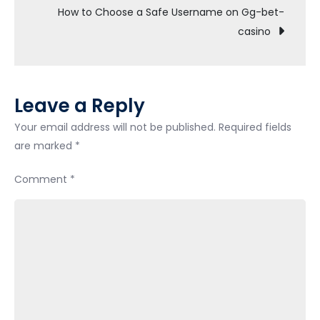
navigation
How to Choose a Safe Username on Gg-bet-
Picks
casino
Leave a Reply
Your email address will not be published.
Required fields
are marked
*
Comment
*