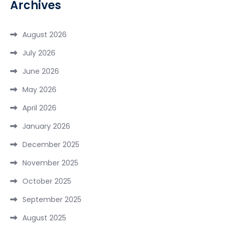
Archives
August 2026
July 2026
June 2026
May 2026
April 2026
January 2026
December 2025
November 2025
October 2025
September 2025
August 2025