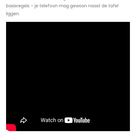
basisregels – je telefoon mag gewoon naast de tafel
liggen.