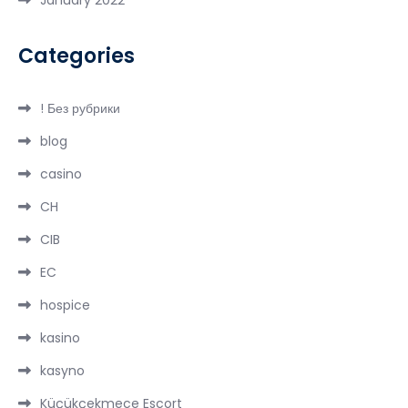
January 2022
Categories
! Без рубрики
blog
casino
CH
CIB
EC
hospice
kasino
kasyno
Küçükçekmece Escort