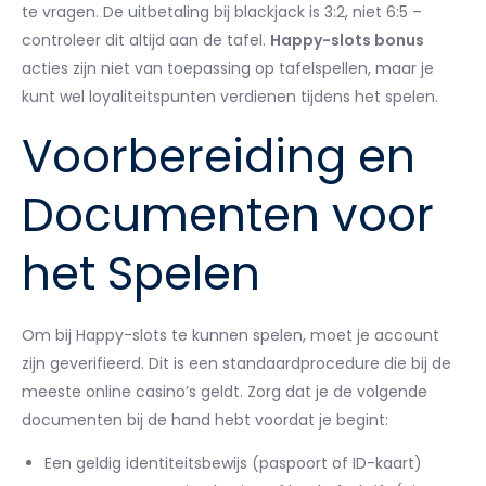
te vragen. De uitbetaling bij blackjack is 3:2, niet 6:5 –
controleer dit altijd aan de tafel.
Happy-slots bonus
acties zijn niet van toepassing op tafelspellen, maar je
kunt wel loyaliteitspunten verdienen tijdens het spelen.
Voorbereiding en
Documenten voor
het Spelen
Om bij Happy-slots te kunnen spelen, moet je account
zijn geverifieerd. Dit is een standaardprocedure die bij de
meeste online casino’s geldt. Zorg dat je de volgende
documenten bij de hand hebt voordat je begint:
Een geldig identiteitsbewijs (paspoort of ID-kaart)