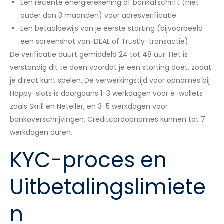
Een recente energierekening of bankafschrift (niet
ouder dan 3 maanden) voor adresverificatie
Een betaalbewijs van je eerste storting (bijvoorbeeld
een screenshot van iDEAL of Trustly-transactie)
De verificatie duurt gemiddeld 24 tot 48 uur. Het is
verstandig dit te doen voordat je een storting doet, zodat
je direct kunt spelen. De verwerkingstijd voor opnames bij
Happy-slots is doorgaans 1-3 werkdagen voor e-wallets
zoals Skrill en Neteller, en 3-5 werkdagen voor
bankoverschrijvingen. Creditcardopnames kunnen tot 7
werkdagen duren.
KYC-proces en
Uitbetalingslimiete
n