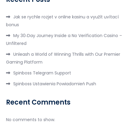
Jak se rychle rozjet v online kasinu a využít uvítací
bonus
My 30‑Day Journey Inside a No Verification Casino –
Unfiltered
Unleash a World of Winning Thrills with Our Premier
Gaming Platform
Spinboss Telegram Support
Spinboss Ustawienia Powiadomień Push
Recent Comments
No comments to show.