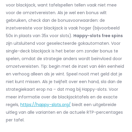
voor blackjack, want tafelspellen tellen vaak niet mee
voor de omzetvereisten. Als je wel een bonus wilt
gebruiken, check dan de bonusvoorwaarden: de
inzetvereiste voor blackjack is vaak hoger (bijvoorbeeld
50x in plaats van 35x voor slots).
Happy-slots free spins
zijn uitsluitend voor geselecteerde gokautomaten. Voor
single-deck blackjack is het beter om zonder bonus te
spelen, omdat de strategie anders wordt beïnvloed door
omzetvereisten. Tip: begin met de inzet van één eenheid
en verhoog alleen als je wint. Speel nooit met geld dat je
niet kunt missen. Als je twijfelt over een hand, sla dan de
strategiekaart erop na – dat mag bij Happy-slots. Voor
meer informatie over de blackjacktafels en de exacte
regels,
https://happy-slots.org/
biedt een uitgebreide
uitleg van alle varianten en de actuele RTP-percentages
per tafel.