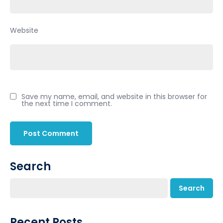
Website
Save my name, email, and website in this browser for
the next time I comment.
Search
Search
Recent Posts