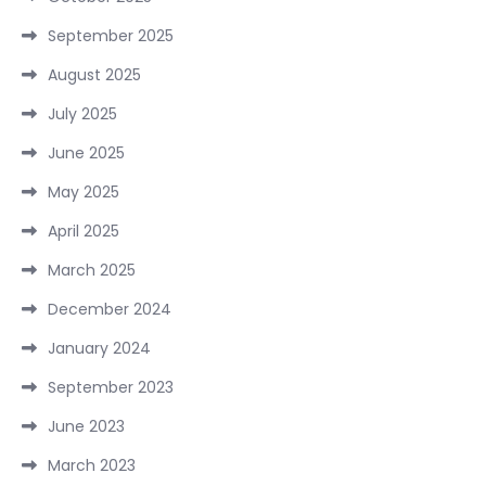
September 2025
August 2025
July 2025
June 2025
May 2025
April 2025
March 2025
December 2024
January 2024
September 2023
June 2023
March 2023