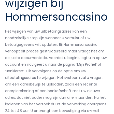
wijzigen bij
Hommersoncasino
Het wijzigen van uw uitbetalingsadres kan een
noodzakelijke stap zijn wanneer u verhuist of uw
betaalgegevens wilt updaten. Bij Hommersoncasino
verloopt dit proces gestructureerd maar vraagt het om
de juiste documentatie. Voordat u begint, logt u in op uw
account en navigeert u naar de pagina ‘Mijn Profiel’ of
‘Bankieren’. Klik vervolgens op de optie om uw
uitbetalingsadres te wijzigen. Het systeem zal u vragen
om een adresbewijs te uploaden, zoals een recente
energierekening of een bankafschrift met uw nieuwe
adres, dat niet ouder mag zijn dan drie maanden. Na het
indienen van het verzoek duurt de verwerking doorgaans
24 tot 48 uur. U ontvangt een bevestiging via e-mail