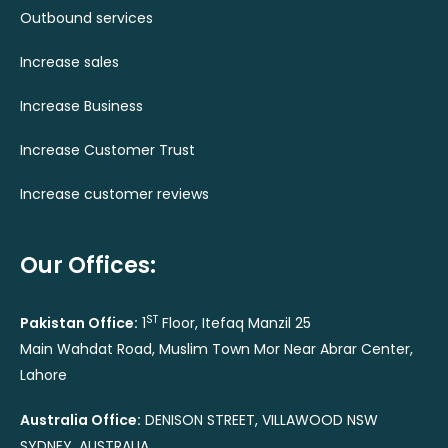
Outbound services
Increase sales
Increase Business
Increase Customer Trust
Increase customer reviews
Our Offices:
ST
Pakistan Office:
1
Floor, Itefaq Manzil 25
Main Wahdat Road, Muslim Town Mor Near Abrar Center,
Lahore
Australia Office:
DENISON STREET, VILLAWOOD NSW
SYDNEY, AUSTRALIA