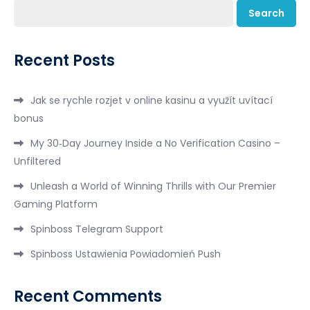
Search
Recent Posts
Jak se rychle rozjet v online kasinu a využít uvítací
bonus
My 30‑Day Journey Inside a No Verification Casino –
Unfiltered
Unleash a World of Winning Thrills with Our Premier
Gaming Platform
Spinboss Telegram Support
Spinboss Ustawienia Powiadomień Push
Recent Comments