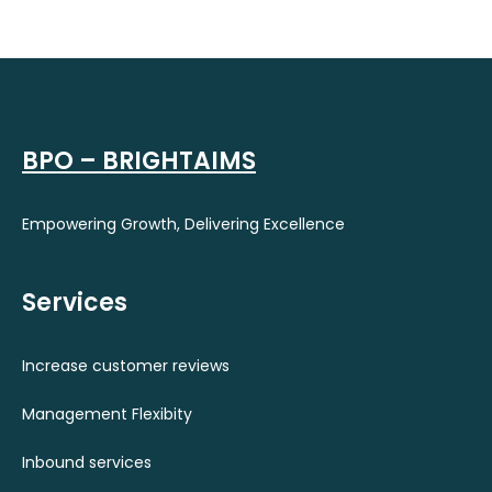
BPO – BRIGHTAIMS
Empowering Growth, Delivering Excellence
Services
Increase customer reviews
Management Flexibity
Inbound services