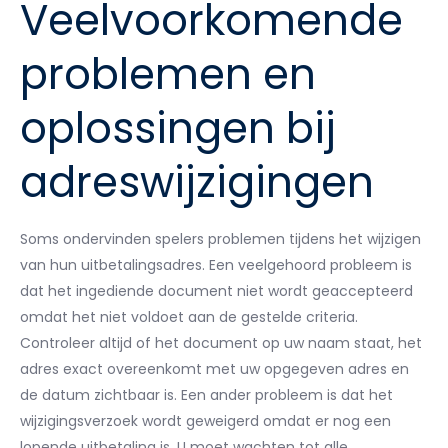
Veelvoorkomende
problemen en
oplossingen bij
adreswijzigingen
Soms ondervinden spelers problemen tijdens het wijzigen
van hun uitbetalingsadres. Een veelgehoord probleem is
dat het ingediende document niet wordt geaccepteerd
omdat het niet voldoet aan de gestelde criteria.
Controleer altijd of het document op uw naam staat, het
adres exact overeenkomt met uw opgegeven adres en
de datum zichtbaar is. Een ander probleem is dat het
wijzigingsverzoek wordt geweigerd omdat er nog een
lopende uitbetaling is. U moet wachten tot alle