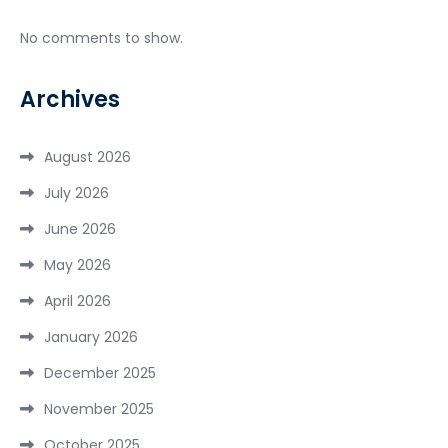
No comments to show.
Archives
August 2026
July 2026
June 2026
May 2026
April 2026
January 2026
December 2025
November 2025
October 2025