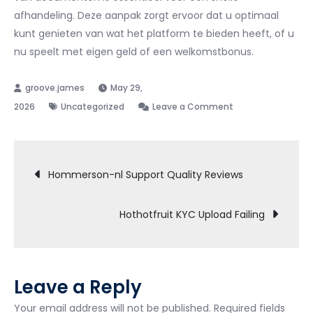
afhandeling. Deze aanpak zorgt ervoor dat u optimaal
kunt genieten van wat het platform te bieden heeft, of u
nu speelt met eigen geld of een welkomstbonus.
May 29,
on
2026
Uncategorized
Leave a Comment
Hommersoncasin
Withdrawal
Post
Address
Hommerson-nl Support Quality Reviews
Change
navigation
Policy
Hothotfruit KYC Upload Failing
Leave a Reply
Your email address will not be published.
Required fields