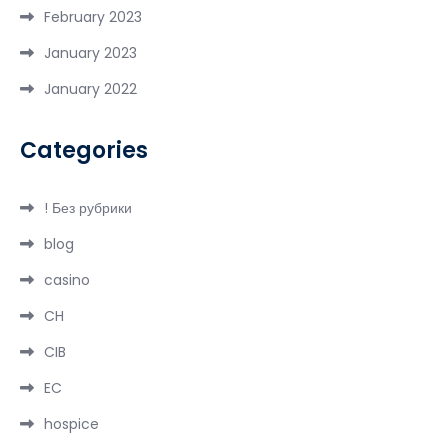
February 2023
January 2023
January 2022
Categories
! Без рубрики
blog
casino
CH
CIB
EC
hospice