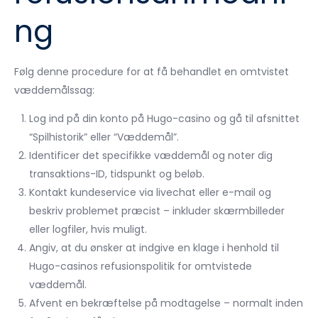
ng
Følg denne procedure for at få behandlet en omtvistet
væddemålssag:
Log ind på din konto på Hugo-casino og gå til afsnittet
“Spilhistorik” eller “Væddemål”.
Identificer det specifikke væddemål og noter dig
transaktions-ID, tidspunkt og beløb.
Kontakt kundeservice via livechat eller e-mail og
beskriv problemet præcist – inkluder skærmbilleder
eller logfiler, hvis muligt.
Angiv, at du ønsker at indgive en klage i henhold til
Hugo-casinos refusionspolitik for omtvistede
væddemål.
Afvent en bekræftelse på modtagelse – normalt inden