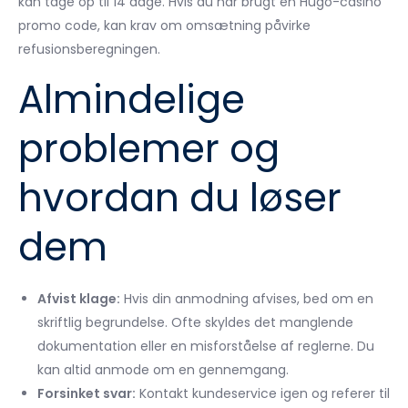
kan tage op til 14 dage. Hvis du har brugt en Hugo-casino
promo code, kan krav om omsætning påvirke
refusionsberegningen.
Almindelige
problemer og
hvordan du løser
dem
Afvist klage:
Hvis din anmodning afvises, bed om en
skriftlig begrundelse. Ofte skyldes det manglende
dokumentation eller en misforståelse af reglerne. Du
kan altid anmode om en gennemgang.
Forsinket svar:
Kontakt kundeservice igen og referer til