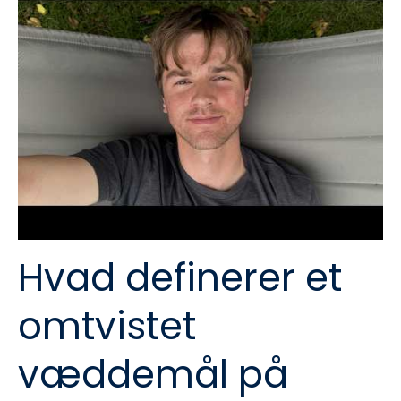
Hvad definerer et
omtvistet
væddemål på