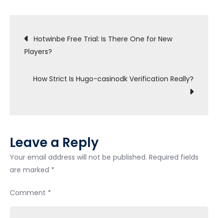
Hugo-
casino
Post
Refund
Hotwinbe Free Trial: Is There One for New
Policy
Players?
navigation
for
Disputed
How Strict Is Hugo-casinodk Verification Really?
Bets
Leave a Reply
Your email address will not be published.
Required fields
are marked
*
Comment
*