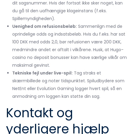
dit sagsnummer. Hvis der fortsat ikke sker noget, kan
du gå til den uafhængige klageinstans (f.eks.
Spillemyndigheden).
Uenighed om refusionsbeløb:
Sammenlign med de
oprindelige odds og indsatsbeløb. Hvis du f.eks. har sat
100 DKK med odds 2,0, bør refusionen være 200 DKK,
medmindre andet er aftalt i vilkårene. Husk, at Hugo-
casino no deposit bonusser kan have særlige vilkår om
maksimal gevinst.
Tekniske fejl under live-spil:
Tag straks et
skærmbillede og noter tidspunktet. Spiludbydere som
NetEnt eller Evolution Gaming logger hvert spil, så en
anmodning om loggen kan støtte din sag.
Kontakt og
yderligere hjælp