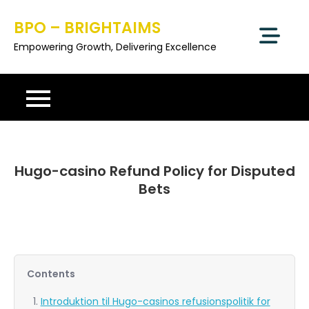
Skip
BPO – BRIGHTAIMS
to
content
Empowering Growth, Delivering Excellence
Hugo-casino Refund Policy for Disputed
Bets
Contents
Introduktion til Hugo-casinos refusionspolitik for