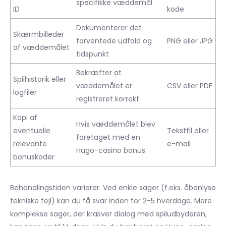
specifikke væddemål
ID
kode
Dokumenterer det
Skærmbilleder
forventede udfald og
PNG eller JPG
af væddemålet
tidspunkt
Bekræfter at
Spilhistorik eller
væddemålet er
CSV eller PDF
logfiler
registreret korrekt
Kopi af
Hvis væddemålet blev
eventuelle
Tekstfil eller
foretaget med en
relevante
e-mail
Hugo-casino bonus
bonuskoder
Behandlingstiden varierer. Ved enkle sager (f.eks. åbenlyse
tekniske fejl) kan du få svar inden for 2-5 hverdage. Mere
komplekse sager, der kræver dialog med spiludbyderen,