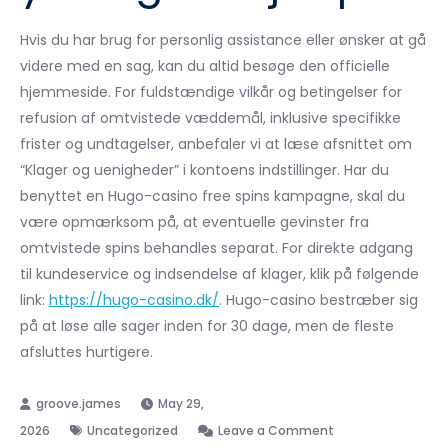
Hvis du har brug for personlig assistance eller ønsker at gå
videre med en sag, kan du altid besøge den officielle
hjemmeside. For fuldstændige vilkår og betingelser for
refusion af omtvistede væddemål, inklusive specifikke
frister og undtagelser, anbefaler vi at læse afsnittet om
“Klager og uenigheder” i kontoens indstillinger. Har du
benyttet en Hugo-casino free spins kampagne, skal du
være opmærksom på, at eventuelle gevinster fra
omtvistede spins behandles separat. For direkte adgang
til kundeservice og indsendelse af klager, klik på følgende
link:
https://hugo-casino.dk/
. Hugo-casino bestræber sig
på at løse alle sager inden for 30 dage, men de fleste
afsluttes hurtigere.
May 29,
on
2026
Uncategorized
Leave a Comment