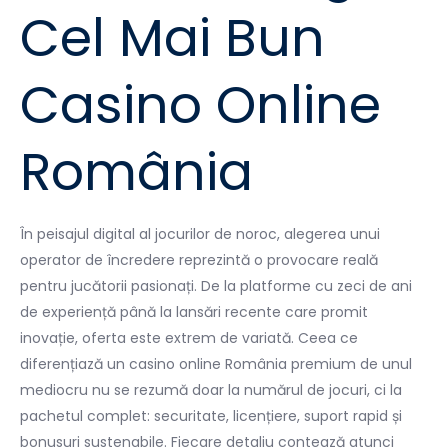
Cel Mai Bun
Casino Online
România
În peisajul digital al jocurilor de noroc, alegerea unui
operator de încredere reprezintă o provocare reală
pentru jucătorii pasionați. De la platforme cu zeci de ani
de experiență până la lansări recente care promit
inovație, oferta este extrem de variată. Ceea ce
diferențiază un casino online România premium de unul
mediocru nu se rezumă doar la numărul de jocuri, ci la
pachetul complet: securitate, licențiere, suport rapid și
bonusuri sustenabile. Fiecare detaliu contează atunci