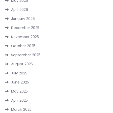
May 2026
April 2026
January 2026
December 2025
November 2025
October 2025
September 2025
August 2025
July 2025
June 2025
May 2025
April 2025
March 2025