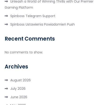
Unleash a World of Winning Thrills with Our Premier
Gaming Platform
Spinboss Telegram Support
Spinboss Ustawienia Powiadomień Push
Recent Comments
No comments to show.
Archives
August 2026
July 2026
June 2026