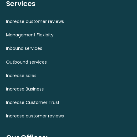
Services
Increase customer reviews
Management Flexibity
Inbound services
Outbound services
Increase sales
Increase Business
Increase Customer Trust
Increase customer reviews