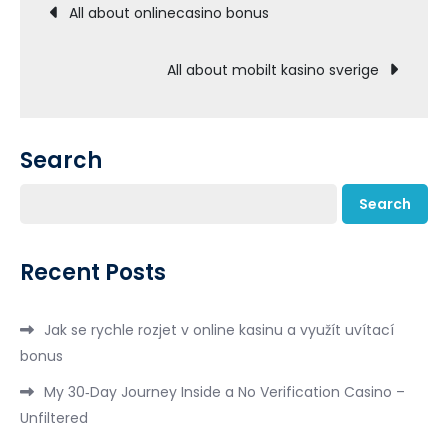
Post
All about onlinecasino bonus
navigation
All about mobilt kasino sverige
Search
Search
Recent Posts
Jak se rychle rozjet v online kasinu a využít uvítací
bonus
My 30‑Day Journey Inside a No Verification Casino –
Unfiltered