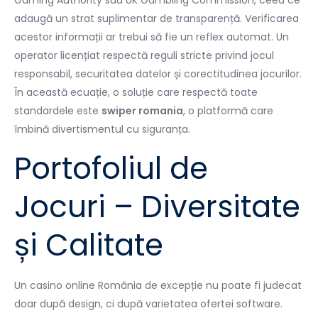
Gaming Authority sau UK Gambling Commission, ceea ce
adaugă un strat suplimentar de transparență. Verificarea
acestor informații ar trebui să fie un reflex automat. Un
operator licențiat respectă reguli stricte privind jocul
responsabil, securitatea datelor și corectitudinea jocurilor.
În această ecuație, o soluție care respectă toate
standardele este
swiper romania
, o platformă care
îmbină divertismentul cu siguranța.
Portofoliul de
Jocuri – Diversitate
și Calitate
Un casino online România de excepție nu poate fi judecat
doar după design, ci după varietatea ofertei software.