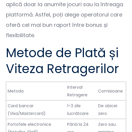
aplică doar la anumite jocuri sau la întreaga
platformă. Astfel, poți alege operatorul care
oferă cel mai bun raport între bonus și
flexibilitate.
Metode de Plată și
Viteza Retragerilor
Interval
Metoda
Comisioane
Retragere
Card bancar
1-3 zile
De obicei
(Visa/Mastercard)
lucrătoare
zero
Portofele electronice
Până la 24
Zero sau