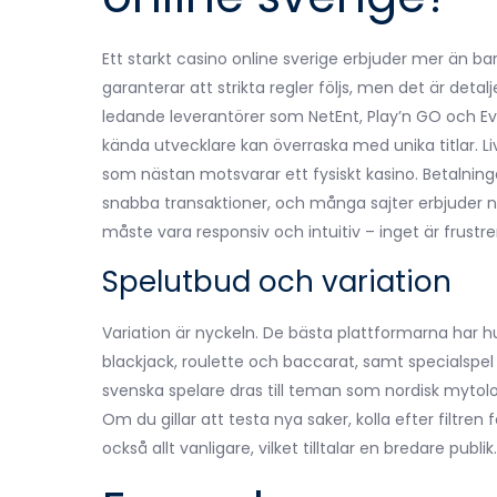
Ett starkt casino online sverige erbjuder mer än bar
garanterar att strikta regler följs, men det är deta
ledande leverantörer som NetEnt, Play’n GO och Ev
kända utvecklare kan överraska med unika titlar. Li
som nästan motsvarar ett fysiskt kasino. Betalning
snabba transaktioner, och många sajter erbjuder n
måste vara responsiv och intuitiv – inget är frust
Spelutbud och variation
Variation är nyckeln. De bästa plattformarna har hu
blackjack, roulette och baccarat, samt specialspel 
svenska spelare dras till teman som nordisk mytol
Om du gillar att testa nya saker, kolla efter filtren 
också allt vanligare, vilket tilltalar en bredare publik.