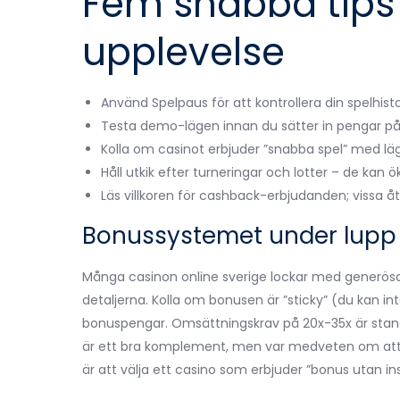
Fem snabba tips 
upplevelse
Använd Spelpaus för att kontrollera din spelhisto
Testa demo-lägen innan du sätter in pengar på 
Kolla om casinot erbjuder ”snabba spel” med läg
Håll utkik efter turneringar och lotter – de kan 
Läs villkoren för cashback-erbjudanden; vissa å
Bonussystemet under lupp
Många casinon online sverige lockar med generösa
detaljerna. Kolla om bonusen är ”sticky” (du kan i
bonuspengar. Omsättningskrav på 20x-35x är standar
är ett bra komplement, men var medveten om att v
är att välja ett casino som erbjuder ”bonus utan insä