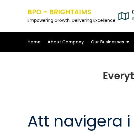
Skip
BPO – BRIGHTAIMS
to
content
S
Empowering Growth, Delivering Excellence
Home
About Company
Our Businesses
Everyt
Att navigera 