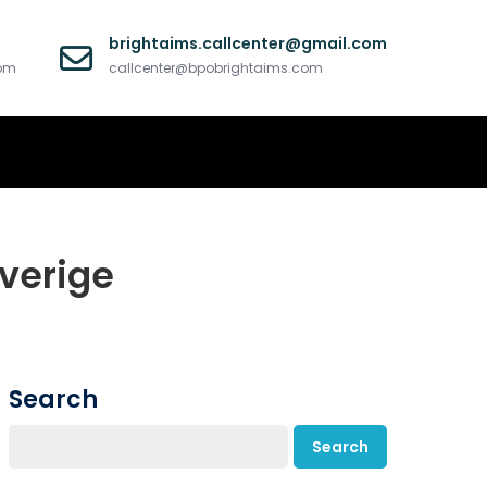
brightaims.callcenter@gmail.com
com
callcenter@bpobrightaims.com
sverige
Search
Search