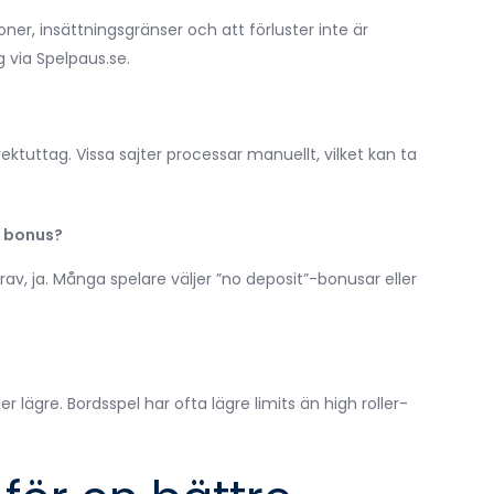
er, insättningsgränser och att förluster inte är
 via Spelpaus.se.
ktuttag. Vissa sajter processar manuellt, vilket kan ta
n bonus?
v, ja. Många spelare väljer ”no deposit”-bonusar eller
er lägre. Bordsspel har ofta lägre limits än high roller-