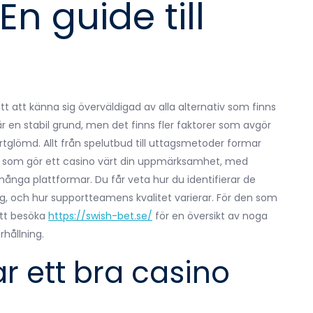
En guide till
ätt att känna sig överväldigad av alla alternativ som finns
r en stabil grund, men det finns fler faktorer som avgör
rtglömd. Allt från spelutbud till uttagsmetoder formar
vad som gör ett casino värt din uppmärksamhet, med
många plattformar. Du får veta hur du identifierar de
sig, och hur supportteamens kvalitet varierar. För den som
att besöka
https://swish-bet.se/
för en översikt av noga
hållning.
 ett bra casino