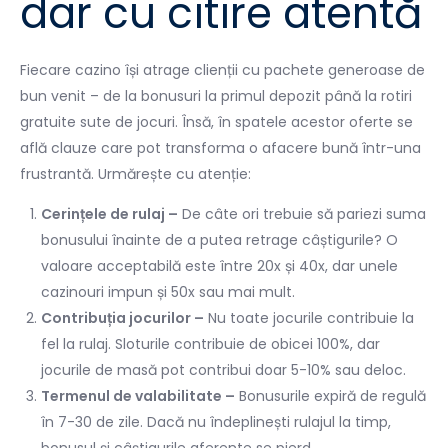
dar cu citire atentă
Fiecare cazino își atrage clienții cu pachete generoase de
bun venit – de la bonusuri la primul depozit până la rotiri
gratuite sute de jocuri. Însă, în spatele acestor oferte se
află clauze care pot transforma o afacere bună într-una
frustrantă. Urmărește cu atenție:
Cerințele de rulaj –
De câte ori trebuie să pariezi suma
bonusului înainte de a putea retrage câștigurile? O
valoare acceptabilă este între 20x și 40x, dar unele
cazinouri impun și 50x sau mai mult.
Contribuția jocurilor –
Nu toate jocurile contribuie la
fel la rulaj. Sloturile contribuie de obicei 100%, dar
jocurile de masă pot contribui doar 5-10% sau deloc.
Termenul de valabilitate –
Bonusurile expiră de regulă
în 7-30 de zile. Dacă nu îndeplinești rulajul la timp,