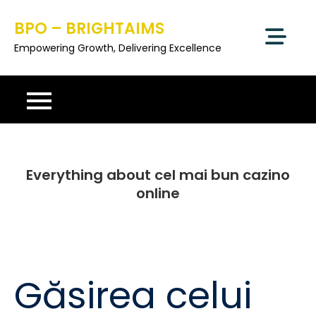
Skip
BPO – BRIGHTAIMS
to
content
Empowering Growth, Delivering Excellence
Everything about cel mai bun cazino
online
Găsirea celui