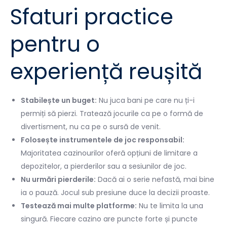
Sfaturi practice
pentru o
experiență reușită
Stabilește un buget:
Nu juca bani pe care nu ți-i
permiți să pierzi. Tratează jocurile ca pe o formă de
divertisment, nu ca pe o sursă de venit.
Folosește instrumentele de joc responsabil:
Majoritatea cazinourilor oferă opțiuni de limitare a
depozitelor, a pierderilor sau a sesiunilor de joc.
Nu urmări pierderile:
Dacă ai o serie nefastă, mai bine
ia o pauză. Jocul sub presiune duce la decizii proaste.
Testează mai multe platforme:
Nu te limita la una
singură. Fiecare cazino are puncte forte și puncte