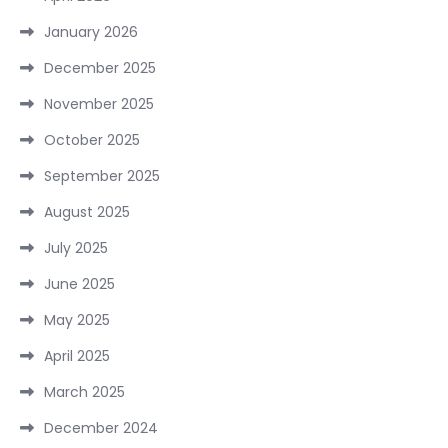
January 2026
December 2025
November 2025
October 2025
September 2025
August 2025
July 2025
June 2025
May 2025
April 2025
March 2025
December 2024