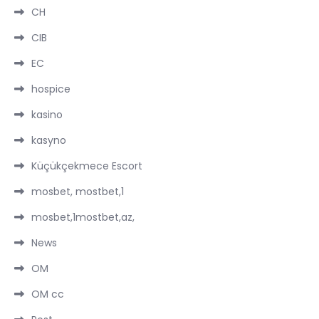
CH
CIB
EC
hospice
kasino
kasyno
Küçükçekmece Escort
mosbet, mostbet,1
mosbet,1mostbet,az,
News
OM
OM cc