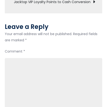
navigation
Jacktop VIP Loyalty Points to Cash Conversion
Fraud
to
Jacktop
Leave a Reply
Your email address will not be published.
Required fields
are marked
*
Comment
*