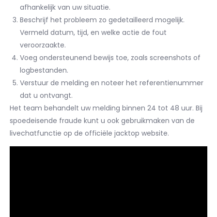
afhankelijk van uw situatie.
Beschrijf het probleem zo gedetailleerd mogelijk.
Vermeld datum, tijd, en welke actie de fout
veroorzaakte.
Voeg ondersteunend bewijs toe, zoals screenshots of
logbestanden.
Verstuur de melding en noteer het referentienummer
dat u ontvangt.
Het team behandelt uw melding binnen 24 tot 48 uur. Bij
spoedeisende fraude kunt u ook gebruikmaken van de
livechatfunctie op de officiële jacktop website.