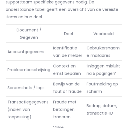
supportteam specifieke gegevens nodig. De
onderstaande tabel geeft een overzicht van de vereiste
items en hun doel.
Document /
Doel
Voorbeeld
Gegeven
Identificatie
Gebruikersnaam,
Accountgegevens
van de melder
e‑mailadres
Context en
‘Inloggen mislukt
Probleembeschrijving
ernst bepalen
na 5 pogingen’
Bewijs van de
Foutmelding op
Screenshots / logs
fout of fraude
scherm
Transactiegegevens
Fraude met
Bedrag, datum,
(indien van
betalingen
transactie-ID
toepassing)
traceren
Valse