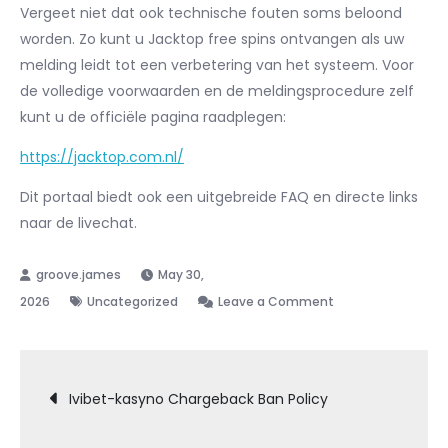
Vergeet niet dat ook technische fouten soms beloond
worden. Zo kunt u Jacktop free spins ontvangen als uw
melding leidt tot een verbetering van het systeem. Voor
de volledige voorwaarden en de meldingsprocedure zelf
kunt u de officiële pagina raadplegen:
https://jacktop.com.nl/
Dit portaal biedt ook een uitgebreide FAQ en directe links
naar de livechat.
May 30,
on
2026
Uncategorized
Leave a Comment
How
to
Post
Report
Ivibet-kasyno Chargeback Ban Policy
Bugs
or