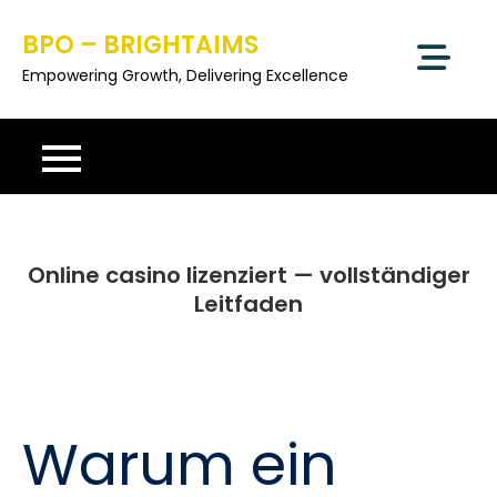
Skip
BPO – BRIGHTAIMS
to
content
Empowering Growth, Delivering Excellence
Online casino lizenziert — vollständiger
Leitfaden
Warum ein