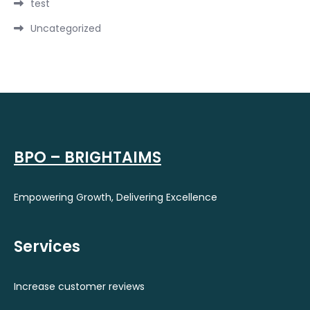
test
Uncategorized
BPO – BRIGHTAIMS
Empowering Growth, Delivering Excellence
Services
Increase customer reviews