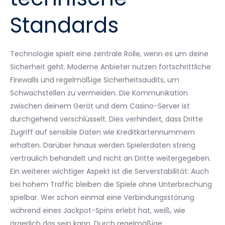
Standards
Technologie spielt eine zentrale Rolle, wenn es um deine
Sicherheit geht. Moderne Anbieter nutzen fortschrittliche
Firewalls und regelmäßige Sicherheitsaudits, um
Schwachstellen zu vermeiden. Die Kommunikation
zwischen deinem Gerät und dem Casino-Server ist
durchgehend verschlüsselt. Dies verhindert, dass Dritte
Zugriff auf sensible Daten wie Kreditkartennummern
erhalten. Darüber hinaus werden Spielerdaten streng
vertraulich behandelt und nicht an Dritte weitergegeben.
Ein weiterer wichtiger Aspekt ist die Serverstabilität: Auch
bei hohem Traffic bleiben die Spiele ohne Unterbrechung
spielbar. Wer schon einmal eine Verbindungsstörung
während eines Jackpot-Spins erlebt hat, weiß, wie
ärgerlich das sein kann. Durch regelmäßige