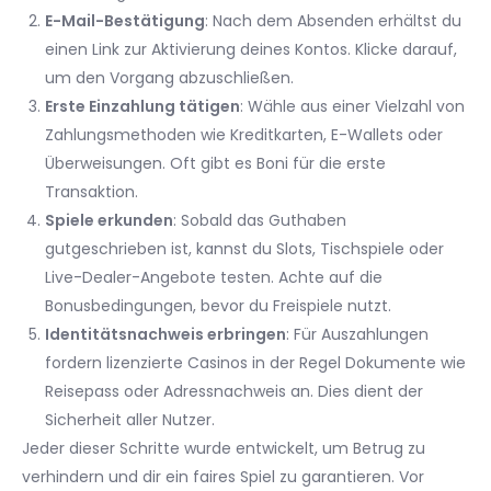
E-Mail-Bestätigung
: Nach dem Absenden erhältst du
einen Link zur Aktivierung deines Kontos. Klicke darauf,
um den Vorgang abzuschließen.
Erste Einzahlung tätigen
: Wähle aus einer Vielzahl von
Zahlungsmethoden wie Kreditkarten, E-Wallets oder
Überweisungen. Oft gibt es Boni für die erste
Transaktion.
Spiele erkunden
: Sobald das Guthaben
gutgeschrieben ist, kannst du Slots, Tischspiele oder
Live-Dealer-Angebote testen. Achte auf die
Bonusbedingungen, bevor du Freispiele nutzt.
Identitätsnachweis erbringen
: Für Auszahlungen
fordern lizenzierte Casinos in der Regel Dokumente wie
Reisepass oder Adressnachweis an. Dies dient der
Sicherheit aller Nutzer.
Jeder dieser Schritte wurde entwickelt, um Betrug zu
verhindern und dir ein faires Spiel zu garantieren. Vor