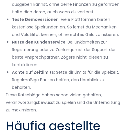
ausgeben kannst, ohne deine Finanzen zu gefährden.
Halte dich daran, auch wenn du verlierst.
Teste Demoversionen
: Viele Plattformen bieten
kostenlose Spielrunden an. So lernst du Mechaniken
und Volatilität kennen, ohne echtes Geld zu riskieren.
Nutze den Kundenservice
: Bei Unklarheiten zur
Registrierung oder zu Zahlungen ist der Support der
beste Ansprechpartner. Zögere nicht, diesen zu
kontaktieren.
Achte auf Zeitlimits
: Setze dir Limits für die Spielzeit.
Regelmäßige Pausen helfen, den Überblick zu
behalten.
Diese Ratschläge haben schon vielen geholfen,
verantwortungsbewusst zu spielen und die Unterhaltung
zu maximieren.
Häufig gestellte