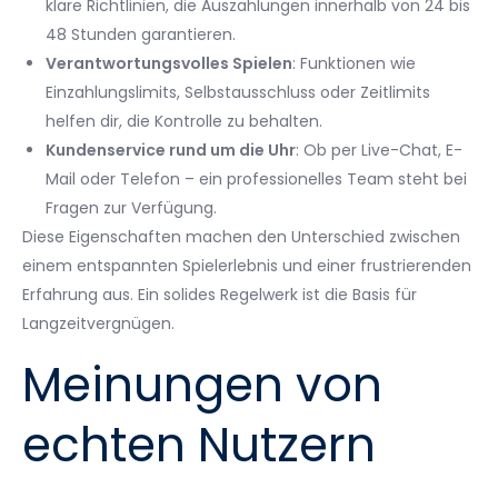
klare Richtlinien, die Auszahlungen innerhalb von 24 bis
48 Stunden garantieren.
Verantwortungsvolles Spielen
: Funktionen wie
Einzahlungslimits, Selbstausschluss oder Zeitlimits
helfen dir, die Kontrolle zu behalten.
Kundenservice rund um die Uhr
: Ob per Live-Chat, E-
Mail oder Telefon – ein professionelles Team steht bei
Fragen zur Verfügung.
Diese Eigenschaften machen den Unterschied zwischen
einem entspannten Spielerlebnis und einer frustrierenden
Erfahrung aus. Ein solides Regelwerk ist die Basis für
Langzeitvergnügen.
Meinungen von
echten Nutzern