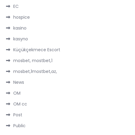
EC
hospice
kasino
kasyno
Küçükçekmece Escort
mosbet, mostbet,1
mosbet,1mostbet,az,
News
OM
OM cc
Post
Public