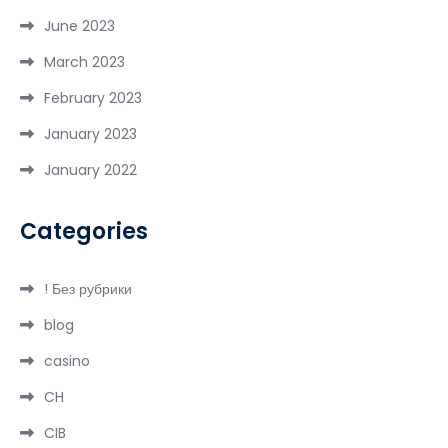
June 2023
March 2023
February 2023
January 2023
January 2022
Categories
! Без рубрики
blog
casino
CH
CIB