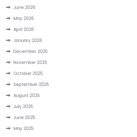
June 2026
May 2026
April 2026
January 2026
December 2025
November 2025
October 2025
September 2025
August 2025
July 2025
June 2025
May 2025