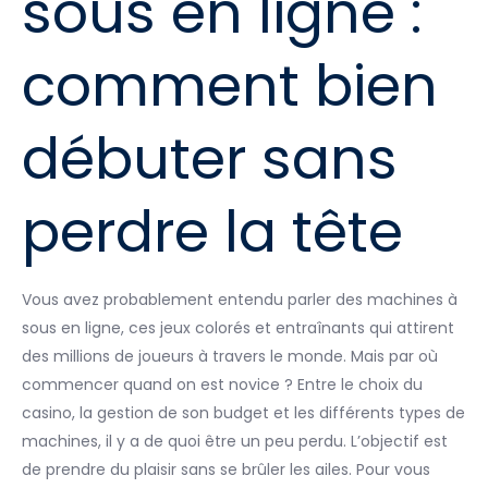
sous en ligne :
comment bien
débuter sans
perdre la tête
Vous avez probablement entendu parler des machines à
sous en ligne, ces jeux colorés et entraînants qui attirent
des millions de joueurs à travers le monde. Mais par où
commencer quand on est novice ? Entre le choix du
casino, la gestion de son budget et les différents types de
machines, il y a de quoi être un peu perdu. L’objectif est
de prendre du plaisir sans se brûler les ailes. Pour vous