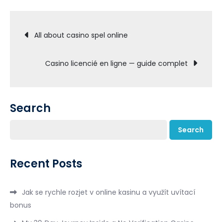
Post
All about casino spel online
navigation
Casino licencié en ligne — guide complet
Search
Search
Recent Posts
Jak se rychle rozjet v online kasinu a využít uvítací
bonus