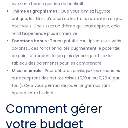
avez une bonne gestion de bankroll.
Thème et graphismes :
Que vous aimiez l’Égypte
antique, les films d’action ou les fruits rétro, il y a un jeu
pour vous. Choisissez un thème qui vous captive, cela
rend l’expérience plus immersive.
Fonctions bonus :
Tours gratuits, multiplicateurs, wilds
collants… ces fonctionnalités augmentent le potentiel
de gains et rendent le jeu plus dynamique. Lisez le
tableau des paiements pour les comprendre.
Mise minimale :
Pour débuter, privilégiez les machines
qui acceptent des petites mises (0,10 € ou 0,20 € par
tour). Cela vous permet de jouer longtemps sans
épuiser votre budget.
Comment gérer
votre budget