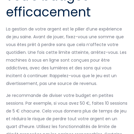
efficacement
La gestion de votre argent est le pilier d’une expérience
de jeu saine. Avant de jouer, fixez-vous une somme que
vous êtes prêt à perdre sans que cela n’affecte votre
quotidien. Une fois cette limite atteinte, arrêtez-vous. Les
machines à sous en ligne sont conçues pour être
addictives, avec des lumières et des sons qui vous
incitent à continuer. Rappelez-vous que le jeu est un
divertissement, pas une source de revenus.
Je recommande de diviser votre budget en petites
sessions. Par exemple, si vous avez 50 €, faites 10 sessions
de 5 € chacune. Cela vous donnera plus de temps de jeu
et réduira le risque de perdre tout votre argent en un
quart d’heure. Utilisez les fonctionnalités de limite de