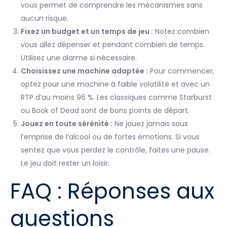
vous permet de comprendre les mécanismes sans
aucun risque.
Fixez un budget et un temps de jeu :
Notez combien
vous allez dépenser et pendant combien de temps.
Utilisez une alarme si nécessaire.
Choisissez une machine adaptée :
Pour commencer,
optez pour une machine à faible volatilité et avec un
RTP d’au moins 96 %. Les classiques comme Starburst
ou Book of Dead sont de bons points de départ.
Jouez en toute sérénité :
Ne jouez jamais sous
l’emprise de l’alcool ou de fortes émotions. Si vous
sentez que vous perdez le contrôle, faites une pause.
Le jeu doit rester un loisir.
FAQ : Réponses aux
questions