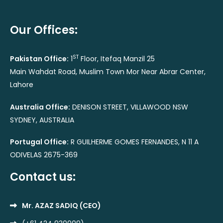
Our Offices:
ST
Pakistan Office:
1
Floor, Itefaq Manzil 25
Main Wahdat Road, Muslim Town Mor Near Abrar Center,
Lahore
Australia Office:
DENISON STREET, VILLAWOOD NSW
SYDNEY, AUSTRALIA
Portugal Office:
R GUILHERME GOMES FERNANDES, N 11 A
ODIVELAS 2675-369
Contact us:
Mr. AZAZ SADIQ (CEO)