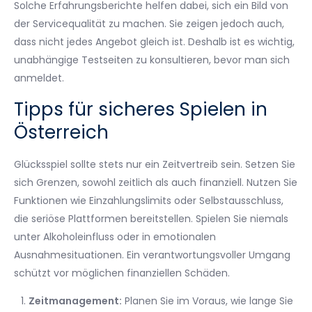
Solche Erfahrungsberichte helfen dabei, sich ein Bild von
der Servicequalität zu machen. Sie zeigen jedoch auch,
dass nicht jedes Angebot gleich ist. Deshalb ist es wichtig,
unabhängige Testseiten zu konsultieren, bevor man sich
anmeldet.
Tipps für sicheres Spielen in
Österreich
Glücksspiel sollte stets nur ein Zeitvertreib sein. Setzen Sie
sich Grenzen, sowohl zeitlich als auch finanziell. Nutzen Sie
Funktionen wie Einzahlungslimits oder Selbstausschluss,
die seriöse Plattformen bereitstellen. Spielen Sie niemals
unter Alkoholeinfluss oder in emotionalen
Ausnahmesituationen. Ein verantwortungsvoller Umgang
schützt vor möglichen finanziellen Schäden.
Zeitmanagement:
Planen Sie im Voraus, wie lange Sie