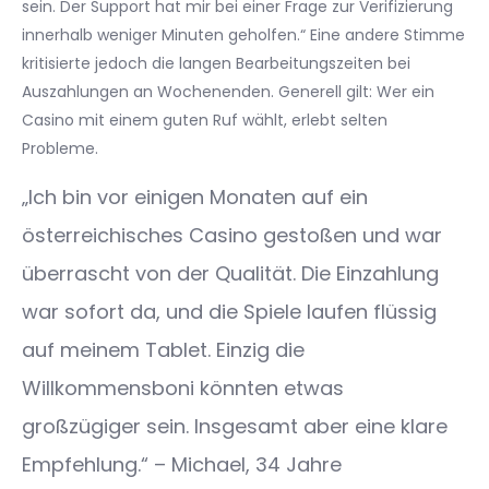
sein. Der Support hat mir bei einer Frage zur Verifizierung
innerhalb weniger Minuten geholfen.“ Eine andere Stimme
kritisierte jedoch die langen Bearbeitungszeiten bei
Auszahlungen an Wochenenden. Generell gilt: Wer ein
Casino mit einem guten Ruf wählt, erlebt selten
Probleme.
„Ich bin vor einigen Monaten auf ein
österreichisches Casino gestoßen und war
überrascht von der Qualität. Die Einzahlung
war sofort da, und die Spiele laufen flüssig
auf meinem Tablet. Einzig die
Willkommensboni könnten etwas
großzügiger sein. Insgesamt aber eine klare
Empfehlung.“ – Michael, 34 Jahre