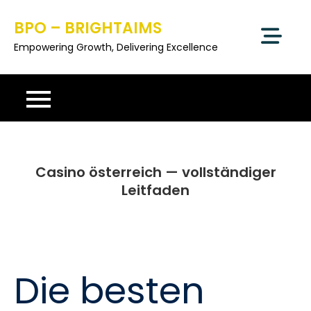
Skip
BPO – BRIGHTAIMS
to
content
Empowering Growth, Delivering Excellence
Casino österreich — vollständiger
Leitfaden
Die besten