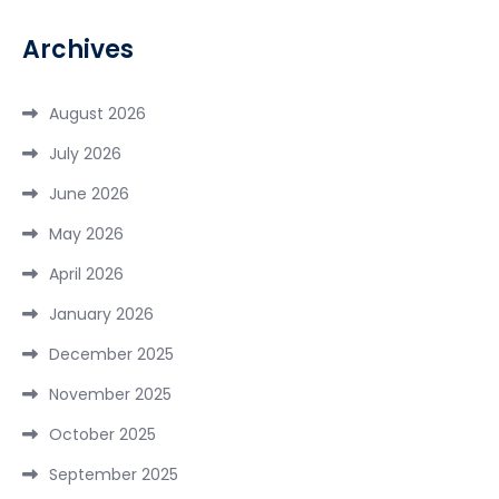
Archives
August 2026
July 2026
June 2026
May 2026
April 2026
January 2026
December 2025
November 2025
October 2025
September 2025