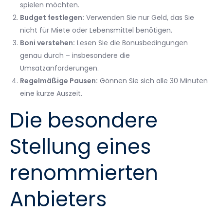
spielen möchten.
Budget festlegen:
Verwenden Sie nur Geld, das Sie
nicht für Miete oder Lebensmittel benötigen.
Boni verstehen:
Lesen Sie die Bonusbedingungen
genau durch – insbesondere die
Umsatzanforderungen.
Regelmäßige Pausen:
Gönnen Sie sich alle 30 Minuten
eine kurze Auszeit.
Die besondere
Stellung eines
renommierten
Anbieters