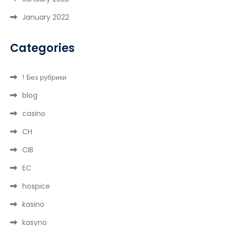
January 2022
Categories
! Без рубрики
blog
casino
CH
CIB
EC
hospice
kasino
kasyno