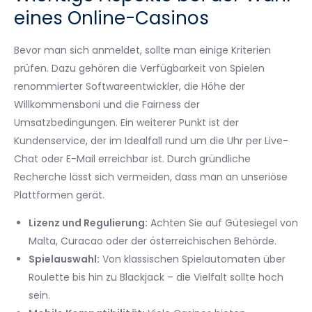
eines Online-Casinos
Bevor man sich anmeldet, sollte man einige Kriterien
prüfen. Dazu gehören die Verfügbarkeit von Spielen
renommierter Softwareentwickler, die Höhe der
Willkommensboni und die Fairness der
Umsatzbedingungen. Ein weiterer Punkt ist der
Kundenservice, der im Idealfall rund um die Uhr per Live-
Chat oder E-Mail erreichbar ist. Durch gründliche
Recherche lässt sich vermeiden, dass man an unseriöse
Plattformen gerät.
Lizenz und Regulierung:
Achten Sie auf Gütesiegel von
Malta, Curacao oder der österreichischen Behörde.
Spielauswahl:
Von klassischen Spielautomaten über
Roulette bis hin zu Blackjack – die Vielfalt sollte hoch
sein.