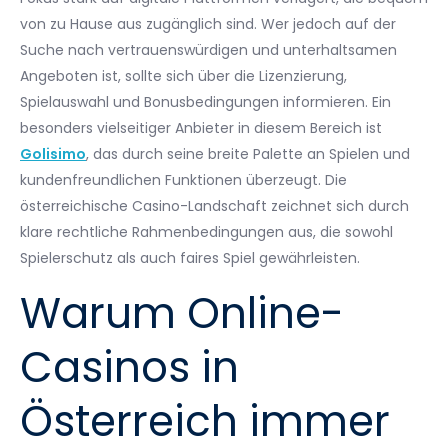
von zu Hause aus zugänglich sind. Wer jedoch auf der
Suche nach vertrauenswürdigen und unterhaltsamen
Angeboten ist, sollte sich über die Lizenzierung,
Spielauswahl und Bonusbedingungen informieren. Ein
besonders vielseitiger Anbieter in diesem Bereich ist
Golisimo
, das durch seine breite Palette an Spielen und
kundenfreundlichen Funktionen überzeugt. Die
österreichische Casino-Landschaft zeichnet sich durch
klare rechtliche Rahmenbedingungen aus, die sowohl
Spielerschutz als auch faires Spiel gewährleisten.
Warum Online-
Casinos in
Österreich immer