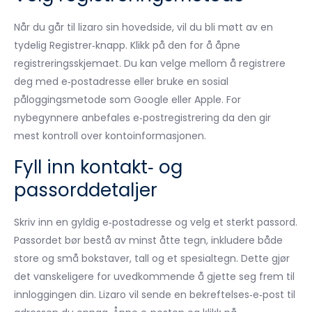
Når du går til lizaro sin hovedside, vil du bli møtt av en
tydelig Registrer‑knapp. Klikk på den for å åpne
registreringsskjemaet. Du kan velge mellom å registrere
deg med e‑postadresse eller bruke en sosial
påloggingsmetode som Google eller Apple. For
nybegynnere anbefales e‑postregistrering da den gir
mest kontroll over kontoinformasjonen.
Fyll inn kontakt‑ og
passorddetaljer
Skriv inn en gyldig e‑postadresse og velg et sterkt passord.
Passordet bør bestå av minst åtte tegn, inkludere både
store og små bokstaver, tall og et spesialtegn. Dette gjør
det vanskeligere for uvedkommende å gjette seg frem til
innloggingen din. Lizaro vil sende en bekreftelses‑e‑post til