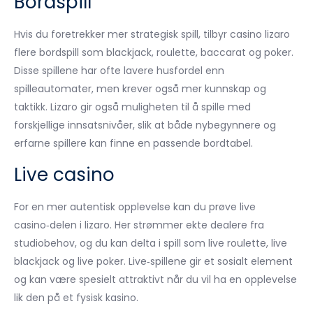
Bordspill
Hvis du foretrekker mer strategisk spill, tilbyr casino lizaro
flere bordspill som blackjack, roulette, baccarat og poker.
Disse spillene har ofte lavere husfordel enn
spilleautomater, men krever også mer kunnskap og
taktikk. Lizaro gir også muligheten til å spille med
forskjellige innsatsnivåer, slik at både nybegynnere og
erfarne spillere kan finne en passende bordtabel.
Live casino
For en mer autentisk opplevelse kan du prøve live
casino‑delen i lizaro. Her strømmer ekte dealere fra
studiobehov, og du kan delta i spill som live roulette, live
blackjack og live poker. Live‑spillene gir et sosialt element
og kan være spesielt attraktivt når du vil ha en opplevelse
lik den på et fysisk kasino.