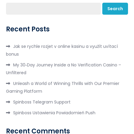
Search
Recent Posts
Jak se rychle rozjet v online kasinu a využít uvítací
bonus
My 30‑Day Journey Inside a No Verification Casino –
Unfiltered
Unleash a World of Winning Thrills with Our Premier
Gaming Platform
Spinboss Telegram Support
Spinboss Ustawienia Powiadomień Push
Recent Comments