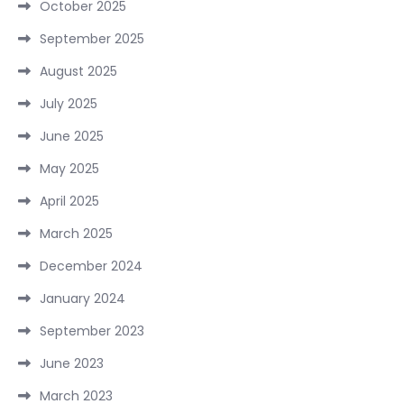
October 2025
September 2025
August 2025
July 2025
June 2025
May 2025
April 2025
March 2025
December 2024
January 2024
September 2023
June 2023
March 2023