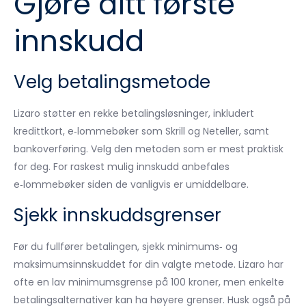
Gjøre ditt første
innskudd
Velg betalingsmetode
Lizaro støtter en rekke betalingsløsninger, inkludert
kredittkort, e‑lommebøker som Skrill og Neteller, samt
bankoverføring. Velg den metoden som er mest praktisk
for deg. For raskest mulig innskudd anbefales
e‑lommebøker siden de vanligvis er umiddelbare.
Sjekk innskuddsgrenser
Før du fullfører betalingen, sjekk minimums‑ og
maksimumsinnskuddet for din valgte metode. Lizaro har
ofte en lav minimumsgrense på 100 kroner, men enkelte
betalingsalternativer kan ha høyere grenser. Husk også på