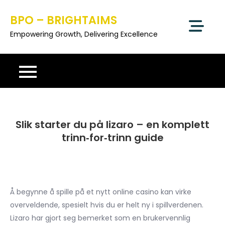
Skip
BPO – BRIGHTAIMS
to
content
Empowering Growth, Delivering Excellence
Slik starter du på lizaro – en komplett
trinn‑for‑trinn guide
Å begynne å spille på et nytt online casino kan virke
overveldende, spesielt hvis du er helt ny i spillverdenen.
Lizaro har gjort seg bemerket som en brukervennlig