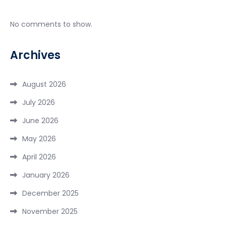
No comments to show.
Archives
August 2026
July 2026
June 2026
May 2026
April 2026
January 2026
December 2025
November 2025