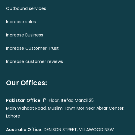
Outbound services
Increase sales
Increase Business
Increase Customer Trust
Increase customer reviews
Our Offices:
ST
Pakistan Office:
1
Floor, Itefaq Manzil 25
Main Wahdat Road, Muslim Town Mor Near Abrar Center,
Lahore
Australia Office:
DENISON STREET, VILLAWOOD NSW