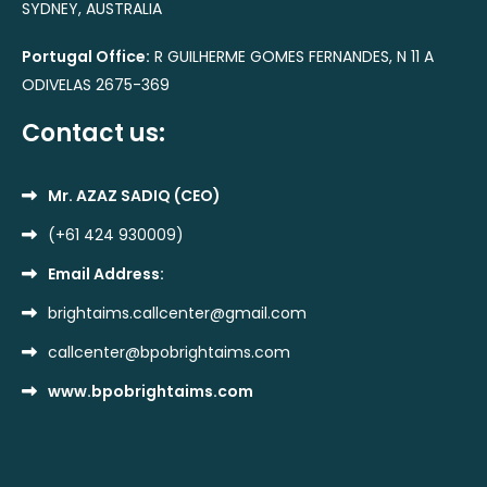
SYDNEY, AUSTRALIA
Portugal Office:
R GUILHERME GOMES FERNANDES, N 11 A
ODIVELAS 2675-369
Contact us:
Mr. AZAZ SADIQ (CEO)
(+61 424 930009)
Email Address:
brightaims.callcenter@gmail.com
callcenter@bpobrightaims.com
www.bpobrightaims.com