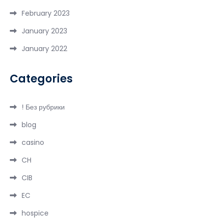
February 2023
January 2023
January 2022
Categories
! Без рубрики
blog
casino
CH
CIB
EC
hospice