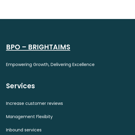
BPO – BRIGHTAIMS
Empowering Growth, Delivering Excellence
Services
Increase customer reviews
Management Flexibity
Inbound services