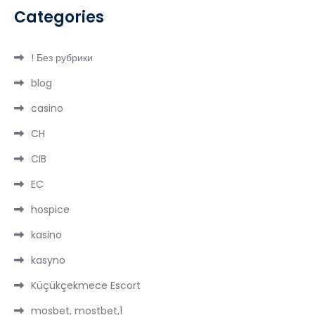
Categories
! Без рубрики
blog
casino
CH
CIB
EC
hospice
kasino
kasyno
Küçükçekmece Escort
mosbet, mostbet,1