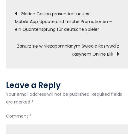
Post
Retrait
Glorion Casino präsentiert neues
Neteller
Mobile‑App‑Update und frische Promotionen –
navigation
WinKingdom
ein Quantensprung für deutsche Spieler
étape
par
Zanurz się w Niezapomnianym Świecie Rozrywki z
étape
Kasynem Online Blik
Leave a Reply
Your email address will not be published.
Required fields
are marked
*
Comment
*