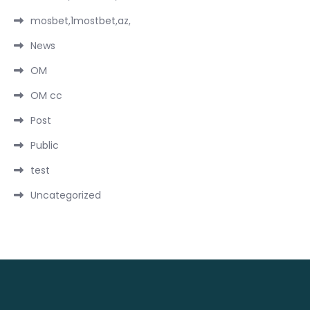
mosbet,1mostbet,az,
News
OM
OM cc
Post
Public
test
Uncategorized