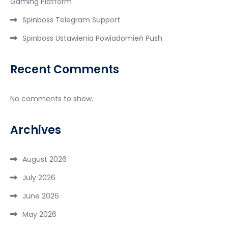
Gaming Platform
Spinboss Telegram Support
Spinboss Ustawienia Powiadomień Push
Recent Comments
No comments to show.
Archives
August 2026
July 2026
June 2026
May 2026