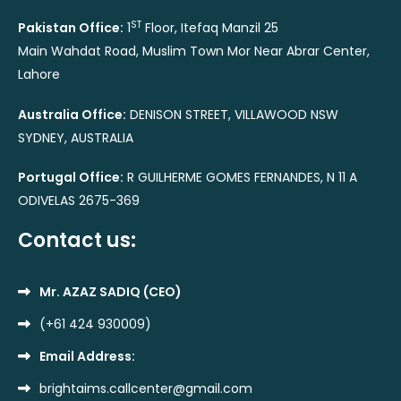
ST
Pakistan Office:
1
Floor, Itefaq Manzil 25
Main Wahdat Road, Muslim Town Mor Near Abrar Center,
Lahore
Australia Office:
DENISON STREET, VILLAWOOD NSW
SYDNEY, AUSTRALIA
Portugal Office:
R GUILHERME GOMES FERNANDES, N 11 A
ODIVELAS 2675-369
Contact us:
Mr. AZAZ SADIQ (CEO)
(+61 424 930009)
Email Address:
brightaims.callcenter@gmail.com