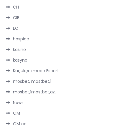
CH
CIB
EC
hospice
kasino
kasyno
Küçükçekmece Escort
mosbet, mostbet,1
mosbet,1mostbet,az,
News
OM
OM cc