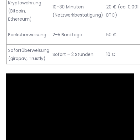
Kryptowährung
10–30 Minuten
20 € (ca. 0,001
(Bitcoin,
(Netzwerkbestätigung)
BTC)
Ethereum)
Banküberweisung
2–5 Banktage
50 €
Sofortüberweisung
Sofort – 2 Stunden
10 €
(giropay, Trustly)