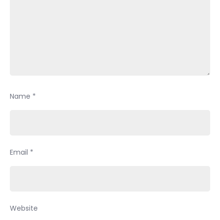
Name
*
Email
*
Website