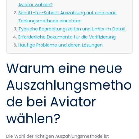
Aviator wählen?
Schritt-für-Schritt: Auszahlung auf eine neue
Zahlungsmethode einrichten
Typische Bearbeitungszeiten und Limits im Detail
Erforderliche Dokumente für die Verifizierung
Häufige Probleme und deren Lösungen
Warum eine neue
Auszahlungsmetho
de bei Aviator
wählen?
Die Wahl der richtigen Auszahlungsmethode ist