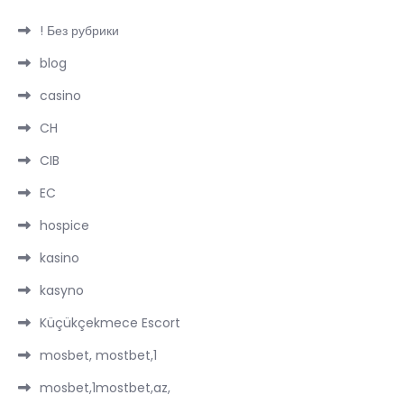
! Без рубрики
blog
casino
CH
CIB
EC
hospice
kasino
kasyno
Küçükçekmece Escort
mosbet, mostbet,1
mosbet,1mostbet,az,