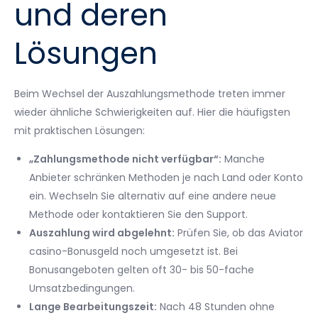
und deren
Lösungen
Beim Wechsel der Auszahlungsmethode treten immer
wieder ähnliche Schwierigkeiten auf. Hier die häufigsten
mit praktischen Lösungen:
„Zahlungsmethode nicht verfügbar“:
Manche
Anbieter schränken Methoden je nach Land oder Konto
ein. Wechseln Sie alternativ auf eine andere neue
Methode oder kontaktieren Sie den Support.
Auszahlung wird abgelehnt:
Prüfen Sie, ob das Aviator
casino-Bonusgeld noch umgesetzt ist. Bei
Bonusangeboten gelten oft 30- bis 50-fache
Umsatzbedingungen.
Lange Bearbeitungszeit:
Nach 48 Stunden ohne