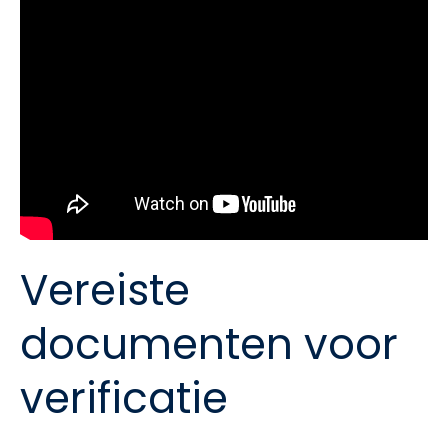
Vereiste
documenten voor
verificatie