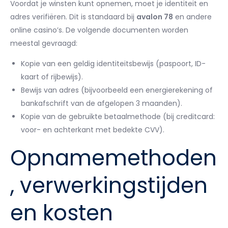
Voordat je winsten kunt opnemen, moet je identiteit en
adres verifiëren. Dit is standaard bij
avalon 78
en andere
online casino’s. De volgende documenten worden
meestal gevraagd:
Kopie van een geldig identiteitsbewijs (paspoort, ID-
kaart of rijbewijs).
Bewijs van adres (bijvoorbeeld een energierekening of
bankafschrift van de afgelopen 3 maanden).
Kopie van de gebruikte betaalmethode (bij creditcard:
voor- en achterkant met bedekte CVV).
Opnamemethoden
, verwerkingstijden
en kosten