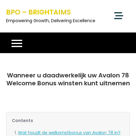
Skip
BPO – BRIGHTAIMS
to
content
Empowering Growth, Delivering Excellence
Wanneer u daadwerkelijk uw Avalon 78
Welcome Bonus winsten kunt uitnemen
Contents
Wat houdt de welkomstbonus van Avalon 78 in?