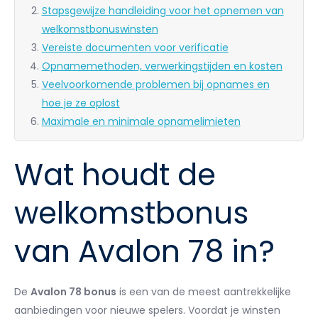
Stapsgewijze handleiding voor het opnemen van
welkomstbonuswinsten
Vereiste documenten voor verificatie
Opnamemethoden, verwerkingstijden en kosten
Veelvoorkomende problemen bij opnames en
hoe je ze oplost
Maximale en minimale opnamelimieten
Wat houdt de
welkomstbonus
van Avalon 78 in?
De
Avalon 78 bonus
is een van de meest aantrekkelijke
aanbiedingen voor nieuwe spelers. Voordat je winsten