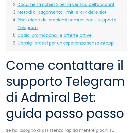
Documenti richiesti per la verifica dell’account
Metodi di pagamento, limiti e RTP delle slot
Risoluzione dei problemi comuni con il supporto
Telegram
Codici promozionali e offerte attive
Consigli pratici per un’esperienza senza intoppi
Come contattare il
supporto Telegram
di Admiral Bet:
guida passo passo
Se hai bisogno di assistenza rapida mentre giochi su