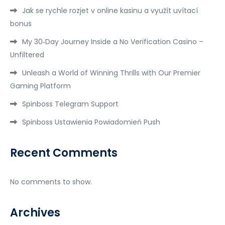
Jak se rychle rozjet v online kasinu a využít uvítací
bonus
My 30‑Day Journey Inside a No Verification Casino –
Unfiltered
Unleash a World of Winning Thrills with Our Premier
Gaming Platform
Spinboss Telegram Support
Spinboss Ustawienia Powiadomień Push
Recent Comments
No comments to show.
Archives