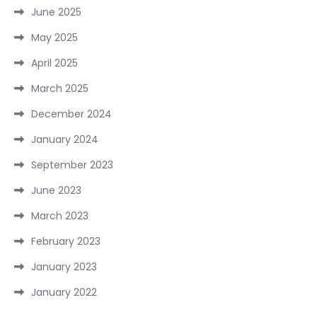
June 2025
May 2025
April 2025
March 2025
December 2024
January 2024
September 2023
June 2023
March 2023
February 2023
January 2023
January 2022